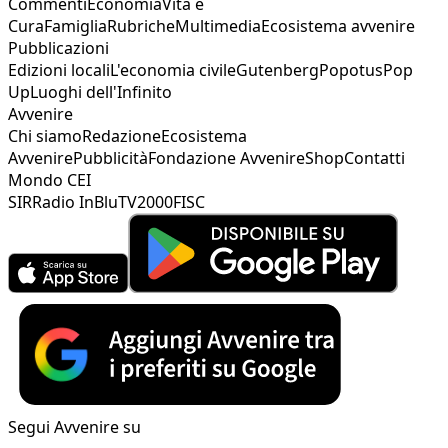
Commenti
Economia
Vita e
Cura
Famiglia
Rubriche
Multimedia
Ecosistema avvenire
Pubblicazioni
Edizioni locali
L'economia civile
Gutenberg
Popotus
Pop
Up
Luoghi dell'Infinito
Avvenire
Chi siamo
Redazione
Ecosistema
Avvenire
Pubblicità
Fondazione Avvenire
Shop
Contatti
Mondo CEI
SIR
Radio InBlu
TV2000
FISC
Segui Avvenire su