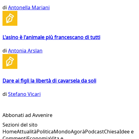
di
Antonella Mariani
L'asino è l'animale più francescano di tutti
di
Antonia Arslan
Dare ai figli la libertà di cavarsela da soli
di
Stefano Vicari
Abbonati ad Avvenire
Sezioni del sito
Home
Attualità
Politica
Mondo
Agorà
Podcast
Chiesa
Idee e
Commenti
Economia
Vita e