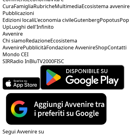
Cura
Famiglia
Rubriche
Multimedia
Ecosistema avvenire
Pubblicazioni
Edizioni locali
L'economia civile
Gutenberg
Popotus
Pop
Up
Luoghi dell'Infinito
Avvenire
Chi siamo
Redazione
Ecosistema
Avvenire
Pubblicità
Fondazione Avvenire
Shop
Contatti
Mondo CEI
SIR
Radio InBlu
TV2000
FISC
Segui Avvenire su