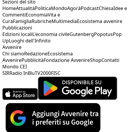
Sezioni del sito
Home
Attualità
Politica
Mondo
Agorà
Podcast
Chiesa
Idee e
Commenti
Economia
Vita e
Cura
Famiglia
Rubriche
Multimedia
Ecosistema avvenire
Pubblicazioni
Edizioni locali
L'economia civile
Gutenberg
Popotus
Pop
Up
Luoghi dell'Infinito
Avvenire
Chi siamo
Redazione
Ecosistema
Avvenire
Pubblicità
Fondazione Avvenire
Shop
Contatti
Mondo CEI
SIR
Radio InBlu
TV2000
FISC