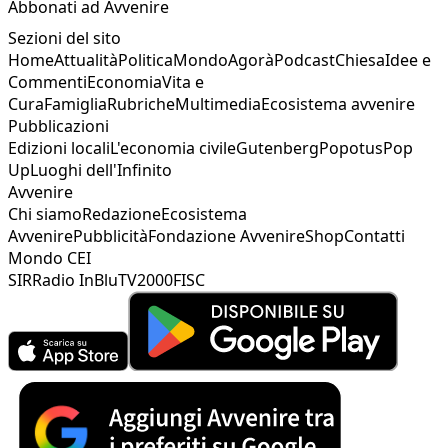
Abbonati ad Avvenire
Sezioni del sito
Home
Attualità
Politica
Mondo
Agorà
Podcast
Chiesa
Idee e
Commenti
Economia
Vita e
Cura
Famiglia
Rubriche
Multimedia
Ecosistema avvenire
Pubblicazioni
Edizioni locali
L'economia civile
Gutenberg
Popotus
Pop
Up
Luoghi dell'Infinito
Avvenire
Chi siamo
Redazione
Ecosistema
Avvenire
Pubblicità
Fondazione Avvenire
Shop
Contatti
Mondo CEI
SIR
Radio InBlu
TV2000
FISC