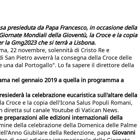
ssa presieduta da Papa Francesco, in occasione della
 Giornate Mondiali della Gioventù, la Croce e la copia
r la Gmg2023 che si terrà a Lisbona.
ma, 22 novembre, solennità di Cristo Re e
di San Pietro avverrà la consegna della Croce delle
na dal Portogallo". Lo fa sapere il direttore della
anama nel gennaio 2019 a quella in programma a
siederà la celebrazione eucaristica sull'altare della
 la Croce e la copia dell'Icona Salus Populi Romani,
n diretta sul canale Youtube di Vatican News.
preparazioni alle edizioni internazionali della
ermine della celebrazione della Domenica delle Palme
dell'Anno Giubilare della Redenzione, papa
Giovanni
ntro di ogni edizione internazionale delle Giornate.