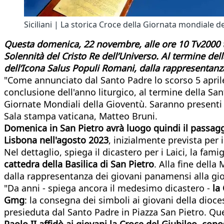
Siciliani | La storica Croce della Giornata mondiale d
Questa domenica, 22 novembre, alle ore 10 Tv2000 tr
Solennità del Cristo Re dell’Universo. Al termine del
dell’Icona Salus Populi Romani, dalla rappresentanz
"Come annunciato dal Santo Padre lo scorso 5 april
conclusione dell'anno liturgico, al termine della Sa
Giornate Mondiali della Gioventù. Saranno presenti p
Sala stampa vaticana, Matteo Bruni.
Domenica in San Pietro avrà luogo quindi il passag
Lisbona nell'agosto 2023
, inizialmente prevista per
Nel dettaglio, spiega il dicastero per i Laici, la famigl
cattedra della Basilica di San Pietro
. Alla fine dell
dalla rappresentanza dei giovani panamensi alla gi
"Da anni - spiega ancora il medesimo dicastero -
la
Gmg
: la consegna dei simboli ai giovani della dio
presieduta dal Santo Padre in Piazza San Pietro. Qu
Paolo II affidò ai giovani la Croce del Giubileo, co