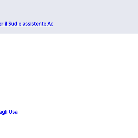
r il Sud e assistente Ac
agli Usa