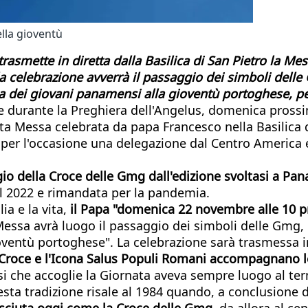
ella gioventù
asmette in diretta dalla Basilica di San Pietro la Me
la celebrazione avverrà il passaggio dei simboli delle
a dei giovani panamensi alla gioventù portoghese, pe
e durante la Preghiera dell'Angelus, domenica prossi
nta Messa celebrata da papa Francesco nella Basilica 
er l'occasione una delegazione dal Centro America e u
gio della Croce delle Gmg dall'edizione svoltasi a P
 il 2022 e rimandata per la pandemia.
ia e la vita,
il Papa "domenica 22 novembre alle 10 pre
a Messa avrà luogo il passaggio dei simboli delle Gmg,
oventù portoghese". La celebrazione sarà trasmessa i
 Croce e l'Icona Salus Populi Romani accompagnano le 
cesi che accoglie la Giornata aveva sempre luogo al t
esta tradizione risale al 1984 quando, a conclusione 
nosciuta oggi come la Croce delle Gmg
, da allora al ce