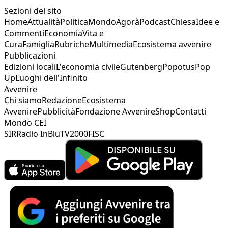
Sezioni del sito
Home
Attualità
Politica
Mondo
Agorà
Podcast
Chiesa
Idee e
Commenti
Economia
Vita e
Cura
Famiglia
Rubriche
Multimedia
Ecosistema avvenire
Pubblicazioni
Edizioni locali
L'economia civile
Gutenberg
Popotus
Pop
Up
Luoghi dell'Infinito
Avvenire
Chi siamo
Redazione
Ecosistema
Avvenire
Pubblicità
Fondazione Avvenire
Shop
Contatti
Mondo CEI
SIR
Radio InBlu
TV2000
FISC