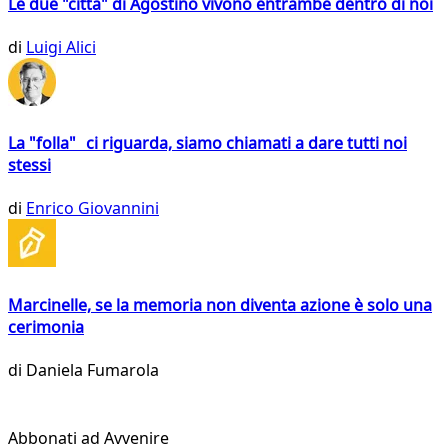
Le due "città" di Agostino vivono entrambe dentro di noi
di
Luigi Alici
La "folla" ci riguarda, siamo chiamati a dare tutti noi
stessi
di
Enrico Giovannini
Marcinelle, se la memoria non diventa azione è solo una
cerimonia
di
Daniela Fumarola
Abbonati ad Avvenire