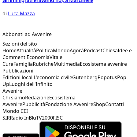
Gli immigrati eravamo noi, a Marcinelle
di
Luca Mazza
Abbonati ad Avvenire
Sezioni del sito
Home
Attualità
Politica
Mondo
Agorà
Podcast
Chiesa
Idee e
Commenti
Economia
Vita e
Cura
Famiglia
Rubriche
Multimedia
Ecosistema avvenire
Pubblicazioni
Edizioni locali
L'economia civile
Gutenberg
Popotus
Pop
Up
Luoghi dell'Infinito
Avvenire
Chi siamo
Redazione
Ecosistema
Avvenire
Pubblicità
Fondazione Avvenire
Shop
Contatti
Mondo CEI
SIR
Radio InBlu
TV2000
FISC