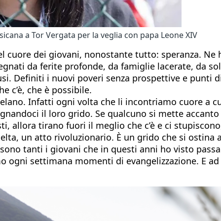
cana a Tor Vergata per la veglia con papa Leone XIV
cuore dei giovani, nonostante tutto: speranza. Ne ho 
nati da ferite profonde, da famiglie lacerate, da sol
usi. Definiti i nuovi poveri senza prospettive e punti 
e c’è, che è possibile.
elano. Infatti ogni volta che li incontriamo cuore a cu
nandoci il loro grido. Se qualcuno si mette accanto 
ti, allora tirano fuori il meglio che c’è e ci stupisco
lta, un atto rivoluzionario. È un grido che si ostina 
ono tanti i giovani che in questi anni ho visto passar
amo ogni settimana momenti di evangelizzazione. E a