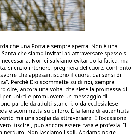
ricorda che una Porta è sempre aperta. Non è una
a Santa che siamo invitati ad attraversare spesso si
 necessaria. Non ci salviamo evitando la fatica, ma
tà, silenzio interiore, preghiera del cuore, confronto
e zavorre che appesantiscono il cuore, dai sensi di
anza”. Perché Dio scommette su di noi, sempre.
 dire, ancora una volta, che siete la promessa di
di per unirci e promuovere un messaggio di
sono parole da adulti stanchi, o da ecclesialese
creda e scommetta su di loro. È la fame di autenticità
evento ma una soglia da attraversare. È l’occasione
vero “uscire”, può ancora essere casa e profezia. Il
a perduto. Non lasciamoli soli. Apriamo porte,