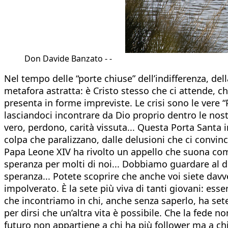
Don Davide Banzato - -
Nel tempo delle “porte chiuse” dell’indifferenza, del
metafora astratta: è Cristo stesso che ci attende, ch
presenta in forme impreviste. Le crisi sono le vere
lasciandoci incontrare da Dio proprio dentro le nostr
vero, perdono, carità vissuta... Questa Porta Santa in
colpa che paralizzano, dalle delusioni che ci convin
Papa Leone XIV ha rivolto un appello che suona com
speranza per molti di noi... Dobbiamo guardare al 
speranza... Potete scoprire che anche voi siete davv
impolverato. È la sete più viva di tanti giovani: esse
che incontriamo in chi, anche senza saperlo, ha sete
per dirsi che un’altra vita è possibile. Che la fede n
futuro non appartiene a chi ha più follower ma a ch