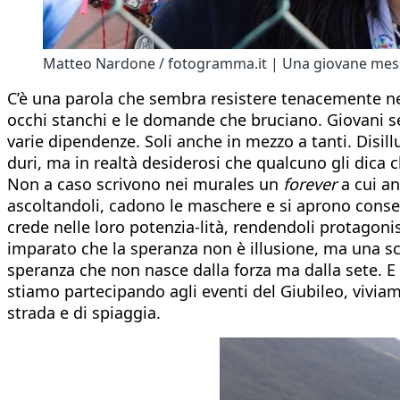
Matteo Nardone / fotogramma.it | Una giovane messi
C’è una parola che sembra resistere tenacemente nel 
occhi stanchi e le domande che bruciano. Giovani seg
varie dipendenze. Soli anche in mezzo a tanti. Disill
duri, ma in realtà desiderosi che qualcuno gli dica ch
Non a caso scrivono nei murales un
forever
a cui an
ascoltandoli, cadono le maschere e si aprono conseg
crede nelle loro potenzia-lità, rendendoli protagonis
imparato che la speranza non è illusione, ma una sce
speranza che non nasce dalla forza ma dalla sete. E s
stiamo partecipando agli eventi del Giubileo, vivi
strada e di spiaggia.