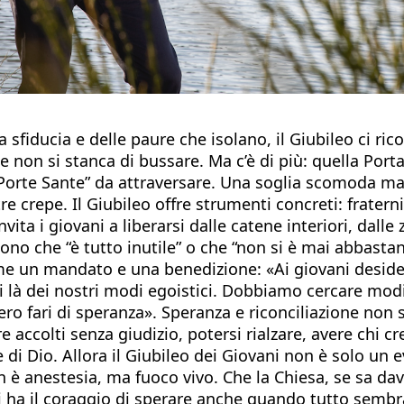
la sfiducia e delle paure che isolano, il Giubileo ci 
e non si stanca di bussare. Ma c’è di più: quella Port
 “Porte Sante” da attraversare. Una soglia scomoda ma
e crepe. Il Giubileo offre strumenti concreti: fraterni
vita i giovani a liberarsi dalle catene interiori, dall
cono che “è tutto inutile” o che “non si è mai abbast
e un mandato e una benedizione: «Ai giovani desidero
di là dei nostri modi egoistici. Dobbiamo cercare mo
ero fari di speranza». Speranza e riconciliazione non 
re accolti senza giudizio, potersi rialzare, avere chi 
 di Dio. Allora il Giubileo dei Giovani non è solo un 
on è anestesia, ma fuoco vivo. Che la Chiesa, se sa dav
i ha il coraggio di sperare anche quando tutto sembr