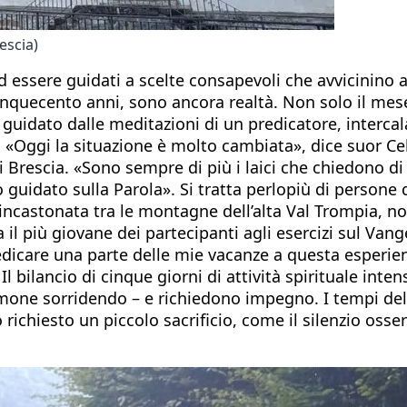
escia)
d essere guidati a scelte consapevoli che avvicinino a
i cinquecento anni, sono ancora realtà. Non solo il me
guidato dalle meditazioni di un predicatore, intercala
. «Oggi la situazione è molto cambiata», dice suor Cel
 Brescia. «Sono sempre di più i laici che chiedono di 
o guidato sulla Parola». Si tratta perlopiù di persone
sa incastonata tra le montagne dell’alta Val Trompia,
a il più giovane dei partecipanti agli esercizi sul Van
dicare una parte delle mie vacanze a questa esperienz
 bilancio di cinque giorni di attività spirituale inte
Simone sorridendo – e richiedono impegno. I tempi del
richiesto un piccolo sacrificio, come il silenzio osse