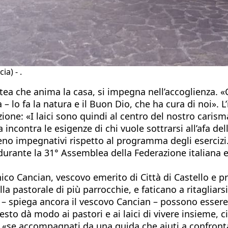
a) - .
ea che anima la casa, si impegna nell’accoglienza. «
a – lo fa la natura e il Buon Dio, che ha cura di noi». 
: «I laici sono quindi al centro del nostro carisma».
a incontra le esigenze di chi vuole sottrarsi all’afa de
meno impegnativi rispetto al programma degli esercizi
durante la 31° Assemblea della Federazione italiana ese
enico Cancian, vescovo emerito di Città di Castello e
lla pastorale di più parrocchie, e faticano a ritagliar
i – spiega ancora il vescovo Cancian – possono essere
sto dà modo ai pastori e ai laici di vivere insieme, 
i «se accompagnati da una guida che aiuti a confrontare