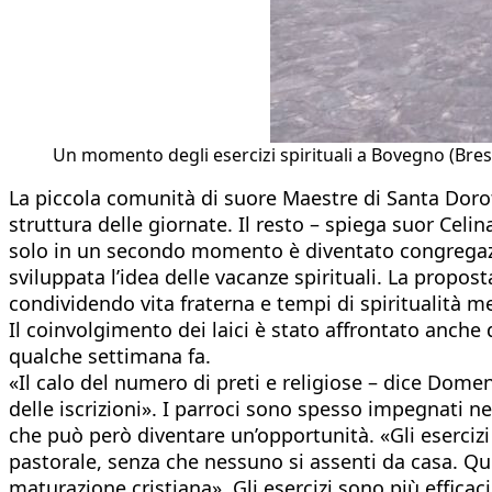
Un momento degli esercizi spirituali a Bovegno (Bresci
La piccola comunità di suore Maestre di Santa Dorot
struttura delle giornate. Il resto – spiega suor Celin
solo in un secondo momento è diventato congregazione
sviluppata l’idea delle vacanze spirituali. La propost
condividendo vita fraterna e tempi di spiritualità 
Il coinvolgimento dei laici è stato affrontato anche 
qualche settimana fa.
«Il calo del numero di preti e religiose – dice Dom
delle iscrizioni». I parroci sono spesso impegnati ne
che può però diventare un’opportunità. «Gli eserciz
pastorale, senza che nessuno si assenti da casa. Que
maturazione cristiana». Gli esercizi sono più efficac