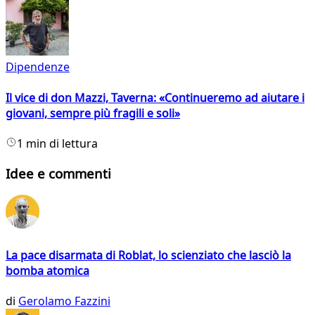
Dipendenze
Il vice di don Mazzi, Taverna: «Continueremo ad aiutare i
giovani, sempre più fragili e soli»
1 min di lettura
Idee e commenti
La pace disarmata di Roblat, lo scienziato che lasciò la
bomba atomica
di
Gerolamo Fazzini