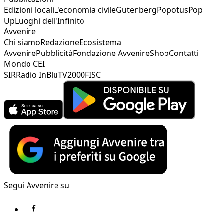
Edizioni locali
L'economia civile
Gutenberg
Popotus
Pop
Up
Luoghi dell'Infinito
Avvenire
Chi siamo
Redazione
Ecosistema
Avvenire
Pubblicità
Fondazione Avvenire
Shop
Contatti
Mondo CEI
SIR
Radio InBlu
TV2000
FISC
Segui Avvenire su