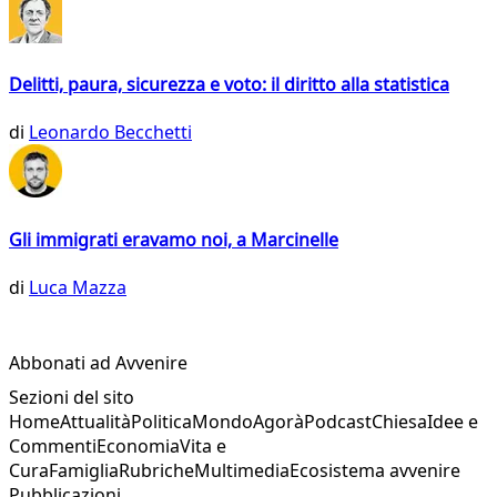
Delitti, paura, sicurezza e voto: il diritto alla statistica
di
Leonardo Becchetti
Gli immigrati eravamo noi, a Marcinelle
di
Luca Mazza
Abbonati ad Avvenire
Sezioni del sito
Home
Attualità
Politica
Mondo
Agorà
Podcast
Chiesa
Idee e
Commenti
Economia
Vita e
Cura
Famiglia
Rubriche
Multimedia
Ecosistema avvenire
Pubblicazioni