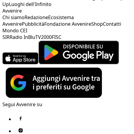
Up
Luoghi dell'Infinito
Avvenire
Chi siamo
Redazione
Ecosistema
Avvenire
Pubblicità
Fondazione Avvenire
Shop
Contatti
Mondo CEI
SIR
Radio InBlu
TV2000
FISC
Segui Avvenire su