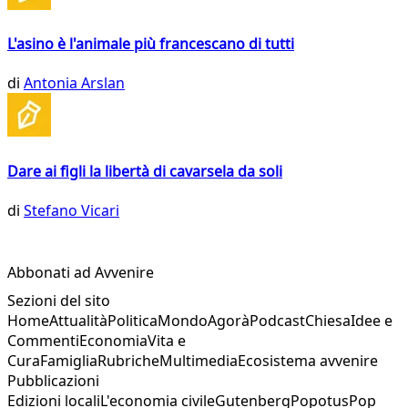
L'asino è l'animale più francescano di tutti
di
Antonia Arslan
Dare ai figli la libertà di cavarsela da soli
di
Stefano Vicari
Abbonati ad Avvenire
Sezioni del sito
Home
Attualità
Politica
Mondo
Agorà
Podcast
Chiesa
Idee e
Commenti
Economia
Vita e
Cura
Famiglia
Rubriche
Multimedia
Ecosistema avvenire
Pubblicazioni
Edizioni locali
L'economia civile
Gutenberg
Popotus
Pop