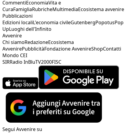
Commenti
Economia
Vita e
Cura
Famiglia
Rubriche
Multimedia
Ecosistema avvenire
Pubblicazioni
Edizioni locali
L'economia civile
Gutenberg
Popotus
Pop
Up
Luoghi dell'Infinito
Avvenire
Chi siamo
Redazione
Ecosistema
Avvenire
Pubblicità
Fondazione Avvenire
Shop
Contatti
Mondo CEI
SIR
Radio InBlu
TV2000
FISC
Segui Avvenire su