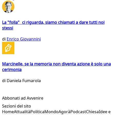
La "folla" ci riguarda, siamo chiamati a dare tutti noi
stessi
di
Enrico Giovannini
Marcinelle, se la memoria non diventa azione è solo una
cerimonia
di
Daniela Fumarola
Abbonati ad Avvenire
Sezioni del sito
Home
Attualità
Politica
Mondo
Agorà
Podcast
Chiesa
Idee e