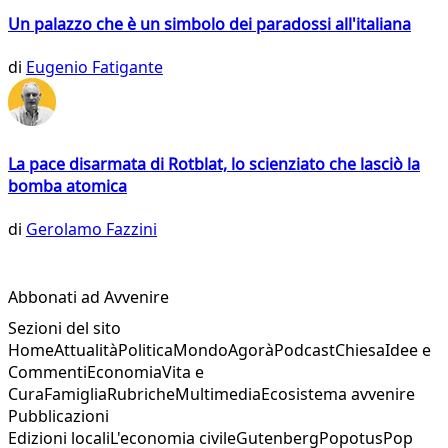
Un palazzo che è un simbolo dei paradossi all'italiana
di
Eugenio Fatigante
La pace disarmata di Rotblat, lo scienziato che lasciò la
bomba atomica
di
Gerolamo Fazzini
Abbonati ad Avvenire
Sezioni del sito
Home
Attualità
Politica
Mondo
Agorà
Podcast
Chiesa
Idee e
Commenti
Economia
Vita e
Cura
Famiglia
Rubriche
Multimedia
Ecosistema avvenire
Pubblicazioni
Edizioni locali
L'economia civile
Gutenberg
Popotus
Pop