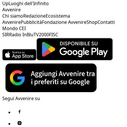
Up
Luoghi dell'Infinito
Avvenire
Chi siamo
Redazione
Ecosistema
Avvenire
Pubblicità
Fondazione Avvenire
Shop
Contatti
Mondo CEI
SIR
Radio InBlu
TV2000
FISC
Segui Avvenire su