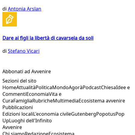
di
Antonia Arslan
Dare ai figli la libertà di cavarsela da soli
di
Stefano Vicari
Abbonati ad Avvenire
Sezioni del sito
Home
Attualità
Politica
Mondo
Agorà
Podcast
Chiesa
Idee e
Commenti
Economia
Vita e
Cura
Famiglia
Rubriche
Multimedia
Ecosistema avvenire
Pubblicazioni
Edizioni locali
L'economia civile
Gutenberg
Popotus
Pop
Up
Luoghi dell'Infinito
Avvenire
Chi siamo
Redazione
Ecosistema