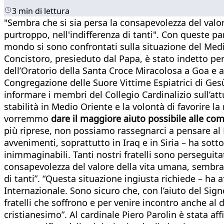
3 min di lettura
"Sembra che si sia persa la consapevolezza del valore
purtroppo, nell'indifferenza di tanti". Con queste par
mondo si sono confrontati sulla situazione del Medio 
Concistoro, presieduto dal Papa, è stato indetto pe
dell’Oratorio della Santa Croce Miracolosa a Goa e a
Congregazione delle Suore Vittime Espiatrici di Ges
informare i membri del Collegio Cardinalizio sull’attu
stabilità in Medio Oriente e la volontà di favorire la
vorremmo
dare il maggiore aiuto possibile alle co
più riprese, non possiamo rassegnarci a pensare al M
avvenimenti, soprattutto in Iraq e in Siria – ha so
inimmaginabili. Tanti nostri fratelli sono perseguit
consapevolezza del valore della vita umana, sembra ch
di tanti”. “Questa situazione ingiusta richiede – ha
Internazionale. Sono sicuro che, con l’aiuto del Sign
fratelli che soffrono e per venire incontro anche al 
cristianesimo”. Al cardinale Piero Parolin è stata aff