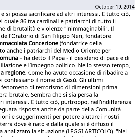
October 19, 2014
i possa sacrificare ad altri interessi. E tutto ciò,
quale 86 tra cardinali e patriarchi di tutto il
e di brutalità e violenze "inimmaginabili". Il
dell’Oratorio di San Filippo Neri, fondatore
’Immacolata Concezione
(fondatrice della
o anche i patriarchi del Medio Oriente per
ccomuna
– ha detto il Papa - il desiderio di pace e di
onciliazione e l’impegno politico. Nello stesso tempo,
la regione
. Come ho avuto occasione di ribadire a
i confessano il nome di Gesù. Gli ultimi
un fenomeno di terrorismo di dimensioni prima
era brutale. Sembra che si sia persa la
 interessi. E tutto ciò, purtroppo, nell’indifferenza
’adeguata risposta anche da parte della Comunità
sioni e suggerimenti per potere aiutare i nostri
erra dove è nato e dalla quale si è diffuso il
 ha analizzato la situazione (LEGGI ARTICOLO). "Nel