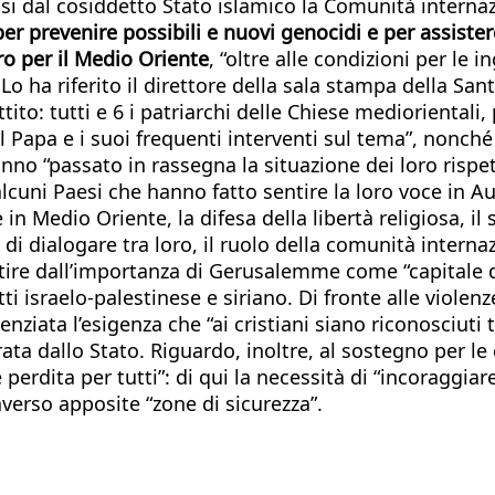
si dal cosiddetto Stato islamico la Comunità internazi
er prevenire possibili e nuovi genocidi e per assister
ro per il Medio Oriente
, “oltre alle condizioni per le in
 Lo ha riferito il direttore della sala stampa della Sa
attito: tutti e 6 i patriarchi delle Chiese medioriental
 Papa e i suoi frequenti interventi sul tema”, nonché 
hanno “passato in rassegna la situazione dei loro rispet
alcuni Paesi che hanno fatto sentire la loro voce in Au
ne in Medio Oriente, la difesa della libertà religiosa, 
i dialogare tra loro, il ruolo della comunità internaz
artire dall’importanza di Gerusalemme come “capitale d
ti israelo-palestinese e siriano. Di fronte alle violenz
ziata l’esigenza che “ai cristiani siano riconosciuti tutt
ata dallo Stato. Riguardo, inoltre, al sostegno per le
rdita per tutti”: di qui la necessità di “incoraggiare 
averso apposite “zone di sicurezza”.