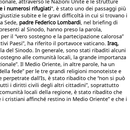
onale, attraverso le Nazioni Unite e le strutture
e i numerosi rifugiati
", è stato uno dei passaggi più
giustizie subite e le gravi difficoltà in cui si trovano i
nta Sede,
padre Federico Lombardi
, nel briefing di
i, presenti al Sinodo, hanno preso la parola,
per il “vero sostegno e la partecipazione calorosa”
tivi Paesi”, ha riferito il portavoce vaticano.
Iraq,
la del Sinodo. In generale, sono stati ribaditi alcuni
il sostegno alle comunità locali, la grande importanza
ionale”. Il Medio Oriente, in altre parole, ha un
ella fede” per le tre grandi religioni monoteiste e
e perpetrate dall’Is, è stato ribadito che “non si può
i i diritti civili degli altri cittadini”, soprattutto
 comunità locali della regione, è stato ribadito che
i cristiani affinché restino in Medio Oriente” e che i