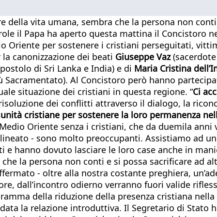
 della vita umana, sembra che la persona non conti e s
ole il Papa ha aperto questa mattina il Concistoro nel 
Oriente per sostenere i cristiani perseguitati, vittim
r la canonizzazione dei beati
Giuseppe Vaz
(sacerdote 
postolo di Sri Lanka e India) e di
Maria Cristina dell
ù Sacramentato). Al Concistoro però hanno partecipat
ale situazione dei cristiani in questa regione. “
Ci a
 risoluzione dei conflitti attraverso il dialogo, la ric
munità cristiane per sostenere la loro permanenza nel
edio Oriente senza i cristiani, che da duemila anni v
ttolineato - sono molto preoccupanti. Assistiamo ad 
ati e hanno dovuto lasciare le loro case anche in mani
e la persona non conti e si possa sacrificare ad altri
 affermato - oltre alla nostra costante preghiera, un
ore, dall’incontro odierno verranno fuori valide rifles
dramma della riduzione della presenza cristiana nella t
idata la relazione introduttiva. Il Segretario di Stato