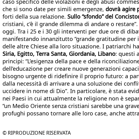
caso specifico delle violazioni e degli abusi commes
che si sono date per simili emergenze,
dovrà agire p
forti della sua relazione.
Sullo “sfondo” del Concisto
cristiani, c’è il grande dilemma di andare o restare”.
oggi. Tra i 25 e i 30 gli interventi per due ore di dib
manifestando innanzitutto “grande gratitudine per il
delle altre Chiese alla loro situazione. I patriarchi 
Siria, Egitto, Terra Santa, Giordania, Libano
: questi 
principi: “L’esigenza della pace e della riconciliazio
dell’educazione per creare nuove generazioni capaci d
bisogno urgente di ridefinire il proprio futuro: a p
dalla necessità di arrivare a una soluzione dei conflit
uccidere in nome di Dio”. In particolare, è stata eviden
nei Paesi in cui attualmente la religione non è separ
“un Medio Oriente senza cristiani sarebbe una grave pe
profughi possano tornare alle loro case, anche attr
© RIPRODUZIONE RISERVATA