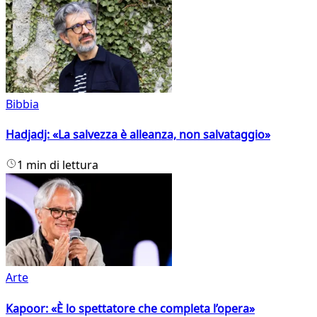
Bibbia
Hadjadj: «La salvezza è alleanza, non salvataggio»
1 min di lettura
Arte
Kapoor: «È lo spettatore che completa l’opera»