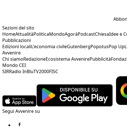
Abbon
Sezioni del sito
Home
Attualità
Politica
Mondo
Agorà
Podcast
Chiesa
Idee e 
Pubblicazioni
Edizioni locali
L'economia civile
Gutenberg
Popotus
Pop Up
L
Avvenire
Chi siamo
Redazione
Ecosistema Avvenire
Pubblicità
Fondaz
Mondo CEI
SIR
Radio InBlu
TV2000
FISC
Segui Avvenire su