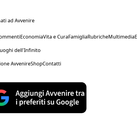
ati ad Avvenire
Commenti
Economia
Vita e Cura
Famiglia
Rubriche
Multimedia
uoghi dell'Infinito
ione Avvenire
Shop
Contatti