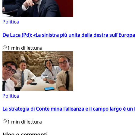
Politica
De Luca (Pd): «La sinistra più unita della destra sull'Europ
1 min di lettura
Politica
La strategia di Conte mina l'alleanza e il campo largo è un 
1 min di lettura
Idee e commenti