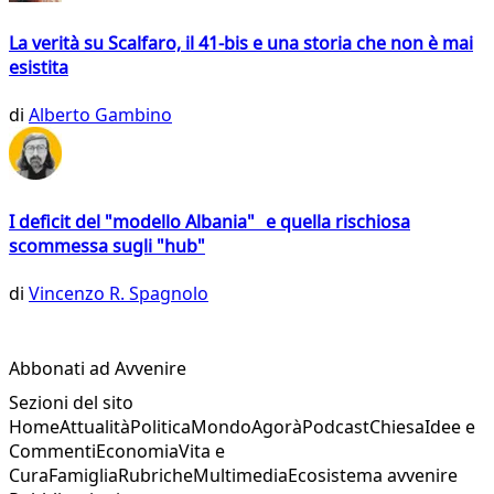
La verità su Scalfaro, il 41-bis e una storia che non è mai
esistita
di
Alberto Gambino
I deficit del "modello Albania" e quella rischiosa
scommessa sugli "hub"
di
Vincenzo R. Spagnolo
Abbonati ad Avvenire
Sezioni del sito
Home
Attualità
Politica
Mondo
Agorà
Podcast
Chiesa
Idee e
Commenti
Economia
Vita e
Cura
Famiglia
Rubriche
Multimedia
Ecosistema avvenire