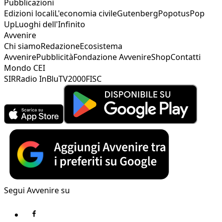
Pubblicazioni
Edizioni locali
L'economia civile
Gutenberg
Popotus
Pop
Up
Luoghi dell'Infinito
Avvenire
Chi siamo
Redazione
Ecosistema
Avvenire
Pubblicità
Fondazione Avvenire
Shop
Contatti
Mondo CEI
SIR
Radio InBlu
TV2000
FISC
Segui Avvenire su