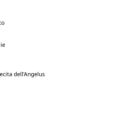
to
lie
recita dell’Angelus