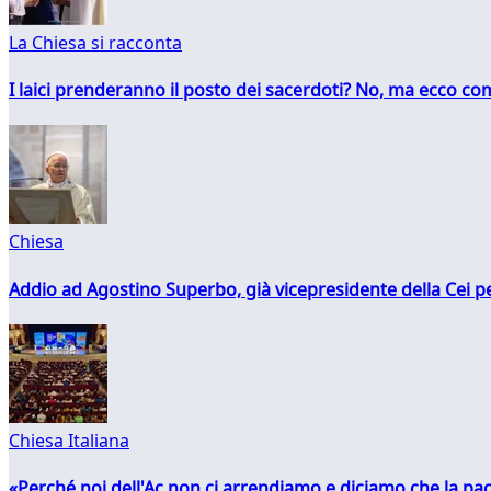
La Chiesa si racconta
I laici prenderanno il posto dei sacerdoti? No, ma ecco co
Chiesa
Addio ad Agostino Superbo, già vicepresidente della Cei pe
Chiesa Italiana
«Perché noi dell'Ac non ci arrendiamo e diciamo che la pac