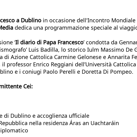
cesco a Dublino
in occasione dell'Incontro Mondiale 
Media
dedica una programmazione speciale al viaggio d
sione ‘
Il diario di Papa Francesco
’ condotta da Genna
‘Sismografo’ Luis Badilla, lo storico Iulm Massimo De 
lia di Azione Cattolica Carmine Gelonese e Annarita 
, il professor Enrico Reggiani dell’Università Cattolic
blino e i coniugi Paolo Perelli e Doretta Di Pompeo.
mittente Cei:
e di Dublino e accoglienza ufficiale
 Repubblica nella residenza Áras an Uachtaráin
 diplomatico