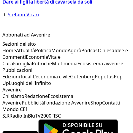
Dare ai figli la libertà di cavarsela da soli
di
Stefano Vicari
Abbonati ad Avvenire
Sezioni del sito
Home
Attualità
Politica
Mondo
Agorà
Podcast
Chiesa
Idee e
Commenti
Economia
Vita e
Cura
Famiglia
Rubriche
Multimedia
Ecosistema avvenire
Pubblicazioni
Edizioni locali
L'economia civile
Gutenberg
Popotus
Pop
Up
Luoghi dell'Infinito
Avvenire
Chi siamo
Redazione
Ecosistema
Avvenire
Pubblicità
Fondazione Avvenire
Shop
Contatti
Mondo CEI
SIR
Radio InBlu
TV2000
FISC