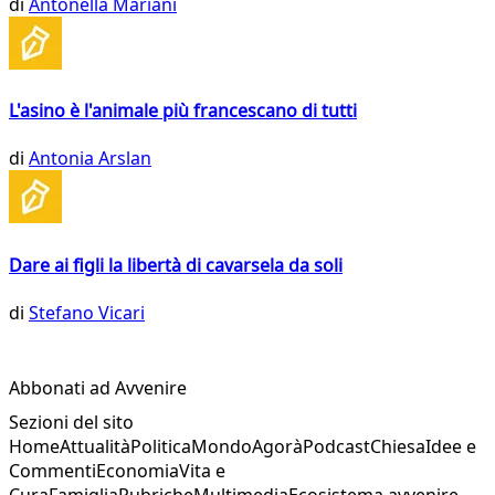
di
Antonella Mariani
L'asino è l'animale più francescano di tutti
di
Antonia Arslan
Dare ai figli la libertà di cavarsela da soli
di
Stefano Vicari
Abbonati ad Avvenire
Sezioni del sito
Home
Attualità
Politica
Mondo
Agorà
Podcast
Chiesa
Idee e
Commenti
Economia
Vita e
Cura
Famiglia
Rubriche
Multimedia
Ecosistema avvenire