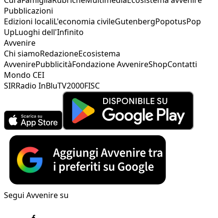
Pubblicazioni
Edizioni locali
L'economia civile
Gutenberg
Popotus
Pop
Up
Luoghi dell'Infinito
Avvenire
Chi siamo
Redazione
Ecosistema
Avvenire
Pubblicità
Fondazione Avvenire
Shop
Contatti
Mondo CEI
SIR
Radio InBlu
TV2000
FISC
Segui Avvenire su