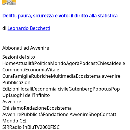
Delitti, paura, sicurezza e voto: il diritto alla statistica
di
Leonardo Becchetti
Abbonati ad Avvenire
Sezioni del sito
Home
Attualità
Politica
Mondo
Agorà
Podcast
Chiesa
Idee e
Commenti
Economia
Vita e
Cura
Famiglia
Rubriche
Multimedia
Ecosistema avvenire
Pubblicazioni
Edizioni locali
L'economia civile
Gutenberg
Popotus
Pop
Up
Luoghi dell'Infinito
Avvenire
Chi siamo
Redazione
Ecosistema
Avvenire
Pubblicità
Fondazione Avvenire
Shop
Contatti
Mondo CEI
SIR
Radio InBlu
TV2000
FISC