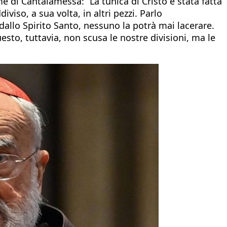
arme di Cantalamessa: “La tunica di Cristo è stata fatta
viso, a sua volta, in altri pezzi. Parlo
dallo Spirito Santo, nessuno la potrà mai lacerare.
uesto, tuttavia, non scusa le nostre divisioni, ma le