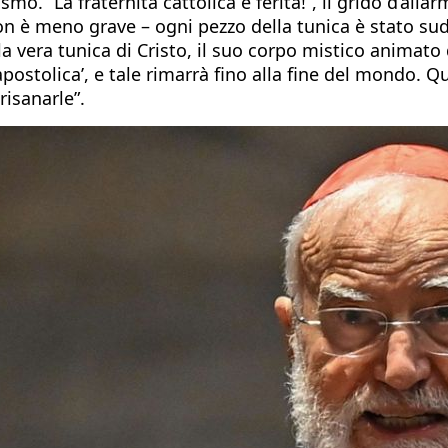
ismo. “La fraternità cattolica è ferita!”, il grido d’all
on è meno grave – ogni pezzo della tunica è stato suddi
vera tunica di Cristo, il suo corpo mistico animato 
 apostolica’, e tale rimarrà fino alla fine del mondo. Q
risanarle”.