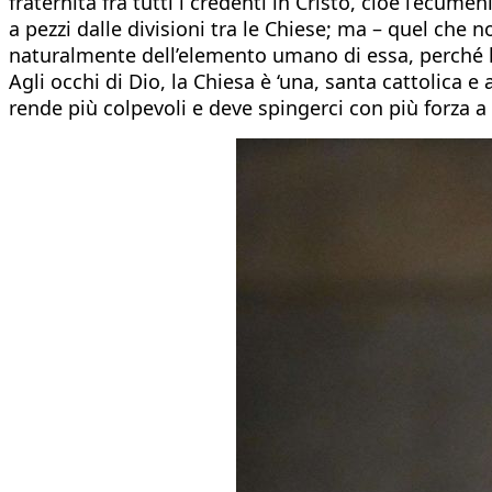
fraternità fra tutti i credenti in Cristo, cioè l’ecumen
a pezzi dalle divisioni tra le Chiese; ma – quel che n
naturalmente dell’elemento umano di essa, perché la 
Agli occhi di Dio, la Chiesa è ‘una, santa cattolica e
rende più colpevoli e deve spingerci con più forza a 