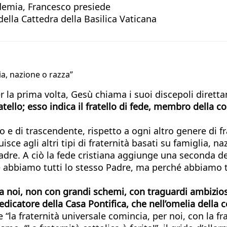
demia, Francesco presiede
della Cattedra della Basilica Vaticana
ia, nazione o razza”
 la prima volta, Gesù chiama i suoi discepoli direttamen
ello; esso indica il fratello di fede, membro della co
co e di trascendente, rispetto a ogni altro genere di f
uisce agli altri tipi di fraternità basati su famiglia, n
adre. A ciò la fede cristiana aggiunge una seconda dec
abbiamo tutti lo stesso Padre, ma perché abbiamo tutt
da noi, non con grandi schemi, con traguardi ambiziosi
dicatore della Casa Pontifica, che nell’omelia della 
 “la fraternità universale comincia, per noi, con la fra