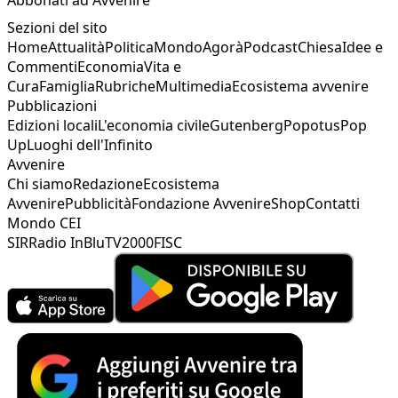
Sezioni del sito
Home
Attualità
Politica
Mondo
Agorà
Podcast
Chiesa
Idee e
Commenti
Economia
Vita e
Cura
Famiglia
Rubriche
Multimedia
Ecosistema avvenire
Pubblicazioni
Edizioni locali
L'economia civile
Gutenberg
Popotus
Pop
Up
Luoghi dell'Infinito
Avvenire
Chi siamo
Redazione
Ecosistema
Avvenire
Pubblicità
Fondazione Avvenire
Shop
Contatti
Mondo CEI
SIR
Radio InBlu
TV2000
FISC