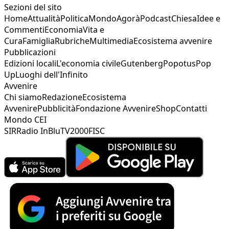
Sezioni del sito
Home
Attualità
Politica
Mondo
Agorà
Podcast
Chiesa
Idee e
Commenti
Economia
Vita e
Cura
Famiglia
Rubriche
Multimedia
Ecosistema avvenire
Pubblicazioni
Edizioni locali
L'economia civile
Gutenberg
Popotus
Pop
Up
Luoghi dell'Infinito
Avvenire
Chi siamo
Redazione
Ecosistema
Avvenire
Pubblicità
Fondazione Avvenire
Shop
Contatti
Mondo CEI
SIR
Radio InBlu
TV2000
FISC