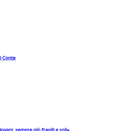
di Conte
ovani, sempre più fragili e soli»