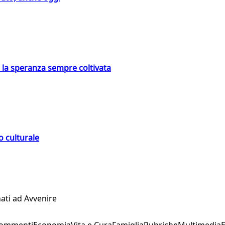
e la speranza sempre coltivata
o culturale
ati ad Avvenire
Commenti
Economia
Vita e Cura
Famiglia
Rubriche
Multimedia