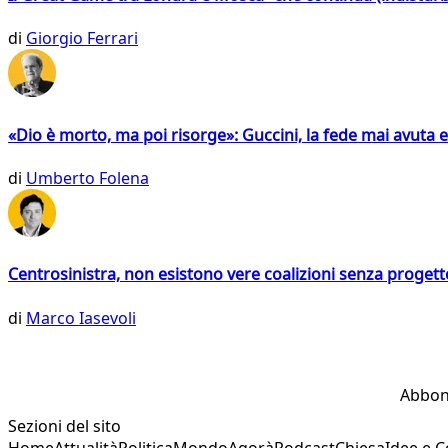
di
Giorgio Ferrari
«Dio è morto, ma poi risorge»: Guccini, la fede mai avuta 
di
Umberto Folena
Centrosinistra, non esistono vere coalizioni senza progett
di
Marco Iasevoli
Abbon
Sezioni del sito
Home
Attualità
Politica
Mondo
Agorà
Podcast
Chiesa
Idee e 