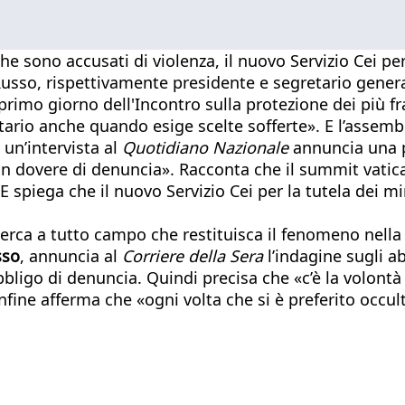
he sono accusati di violenza, il nuovo Servizio Cei per
Russo, rispettivamente presidente e segretario genera
 primo giorno dell'Incontro sulla protezione dei più f
ritario anche quando esige scelte sofferte». E l’assemb
n un’intervista al
Quotidiano Nazionale
annuncia una p
mi un dovere di denuncia». Racconta che il summit vati
 E spiega che il nuovo Servizio Cei per la tutela dei m
erca a tutto campo che restituisca il fenomeno nella C
sso
, annuncia al
Corriere della Sera
l’indagine sugli ab
obbligo di denuncia. Quindi precisa che «c’è la volontà
ne afferma che «ogni volta che si è preferito occulta