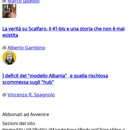
di
Marco Iasevoli
La verità su Scalfaro, il 41-bis e una storia che non è mai
esistita
di
Alberto Gambino
I deficit del "modello Albania" e quella rischiosa
scommessa sugli "hub"
di
Vincenzo R. Spagnolo
Abbonati ad Avvenire
Sezioni del sito
Home
Attualità
Politica
Mondo
Agorà
Podcast
Chiesa
Idee e