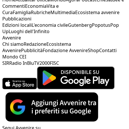
Commenti
Economia
Vita e
Cura
Famiglia
Rubriche
Multimedia
Ecosistema avvenire
Pubblicazioni
Edizioni locali
L'economia civile
Gutenberg
Popotus
Pop
Up
Luoghi dell'Infinito
Avvenire
Chi siamo
Redazione
Ecosistema
Avvenire
Pubblicità
Fondazione Avvenire
Shop
Contatti
Mondo CEI
SIR
Radio InBlu
TV2000
FISC
Segui Avvenire su