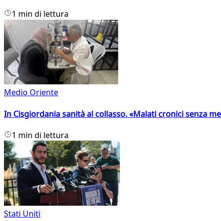
1 min di lettura
Medio Oriente
In Cisgiordania sanità al collasso. «Malati cronici senza med
1 min di lettura
Stati Uniti