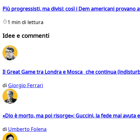
Più progressisti, ma divisi: così i Dem americani provano a 
1 min di lettura
Idee e commenti
Il Great Game tra Londra e Mosca che continua (indistur
di
Giorgio Ferrari
«Dio è morto, ma poi risorge»: Guccini, la fede mai avuta 
di
Umberto Folena