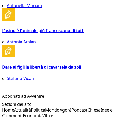
di
Antonella Mariani
L'asino è l'animale più francescano di tutti
di
Antonia Arslan
Dare ai figli la libertà di cavarsela da soli
di
Stefano Vicari
Abbonati ad Avvenire
Sezioni del sito
Home
Attualità
Politica
Mondo
Agorà
Podcast
Chiesa
Idee e
Commenti
Economia
Vita e