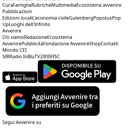
Cura
Famiglia
Rubriche
Multimedia
Ecosistema avvenire
Pubblicazioni
Edizioni locali
L'economia civile
Gutenberg
Popotus
Pop
Up
Luoghi dell'Infinito
Avvenire
Chi siamo
Redazione
Ecosistema
Avvenire
Pubblicità
Fondazione Avvenire
Shop
Contatti
Mondo CEI
SIR
Radio InBlu
TV2000
FISC
Segui Avvenire su