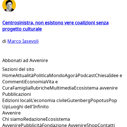
Centrosinistra, non esistono vere coalizioni senza
progetto culturale
di
Marco Iasevoli
Abbonati ad Avvenire
Sezioni del sito
Home
Attualità
Politica
Mondo
Agorà
Podcast
Chiesa
Idee e
Commenti
Economia
Vita e
Cura
Famiglia
Rubriche
Multimedia
Ecosistema avvenire
Pubblicazioni
Edizioni locali
L'economia civile
Gutenberg
Popotus
Pop
Up
Luoghi dell'Infinito
Avvenire
Chi siamo
Redazione
Ecosistema
Avvenire
Pubblicità
Fondazione Avvenire
Shop
Contatti