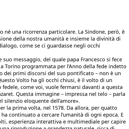
o né una ricorrenza particolare. La Sindone, però, è
sione della nostra umanità e insieme la divinità di
dialogo, come se ci guardasse negli occhi
e suo messaggio, del quale papa Francesco si fece
a a Torino programmata per l’Anno della fede indetto
 dei primi discorsi del suo pontificato – non è un
esto Volto ha gli occhi chiusi, è il volto di un
 fedele, come voi, vuole fermarsi davanti a questa
azaret. Questa immagine – impressa nel telo – parla
el silenzio eloquente dell’amore».
er la prima volta, nel 1578. Da allora, per quatto
e ha continuato a cercare l’umanità di ogni epoca. E
lti, esperienza interattiva e multimediale per capire
una riproduzione a grandezza naturale, ricca di