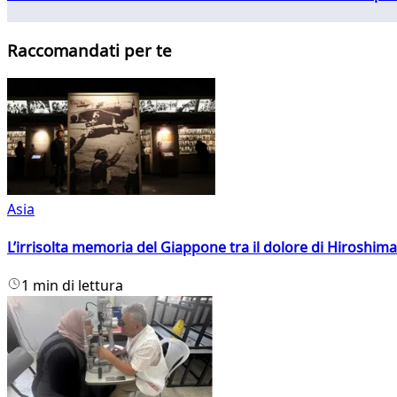
Raccomandati per te
Asia
L’irrisolta memoria del Giappone tra il dolore di Hiroshima
1 min di lettura