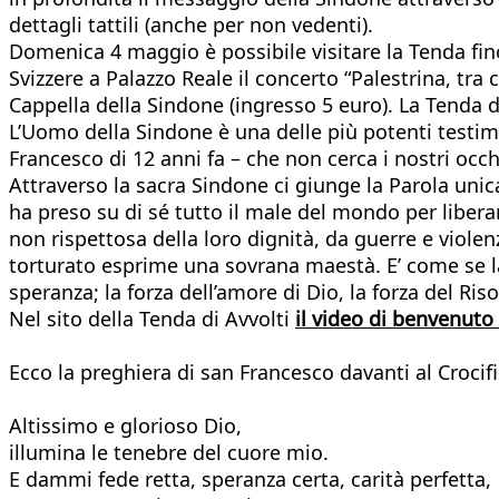
dettagli tattili (anche per non vedenti).
Domenica 4 maggio è possibile visitare la Tenda fino
Svizzere a Palazzo Reale il concerto “Palestrina, tra
Cappella della Sindone (ingresso 5 euro). La Tenda
L’Uomo della Sindone è una delle più potenti testi
Francesco di 12 anni fa – che non cerca i nostri occh
Attraverso la sacra Sindone ci giunge la Parola unic
ha preso su di sé tutto il male del mondo per libera
non rispettosa della loro dignità, da guerre e viol
torturato esprime una sovrana maestà. E’ come se la
speranza; la forza dell’amore di Dio, la forza del Riso
Nel sito della Tenda di Avvolti
il video di benvenuto
Ecco la preghiera di san Francesco davanti al Crocif
Altissimo e glorioso Dio,
illumina le tenebre del cuore mio.
E dammi fede retta, speranza certa, carità perfetta,