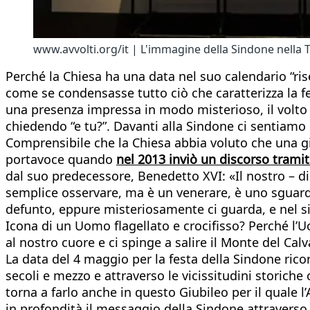
www.avvolti.org/it | L'immagine della Sindone nella T
Perché la Chiesa ha una data nel suo calendario “ris
come se condensasse tutto ciò che caratterizza la fed
una presenza impressa in modo misterioso, il volto
chiedendo “e tu?”. Davanti alla Sindone ci sentiamo
Comprensibile che la Chiesa abbia voluto che una g
portavoce quando
nel 2013 inviò un discorso trami
dal suo predecessore, Benedetto XVI: «Il nostro – di
semplice osservare, ma è un venerare, è uno sguardo d
defunto, eppure misteriosamente ci guarda, e nel si
Icona di un Uomo flagellato e crocifisso? Perché l’
al nostro cuore e ci spinge a salire il Monte del Cal
La data del 4 maggio per la festa della Sindone ricor
secoli e mezzo e attraverso le vicissitudini storich
torna a farlo anche in questo Giubileo per il quale l
in profondità il messaggio della Sindone attraverso