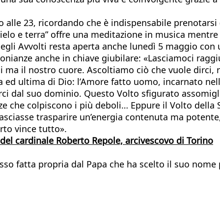
 alle 23, ricordando che è indispensabile prenotarsi 
 cielo e terra” offre una meditazione in musica mentre 
 degli Avvolti resta aperta anche lunedì 5 maggio co
monianze anche in chiave giubilare: «Lasciamoci ragg
i ma il nostro cuore. Ascoltiamo ciò che vuole dirci, 
a ed ultima di Dio: l’Amore fatto uomo, incarnato nel
rci dal suo dominio. Questo Volto sfigurato assomiglia
enze che colpiscono i più deboli… Eppure il Volto de
sciasse trasparire un’energia contenuta ma potente, 
rto vince tutto».
 del cardinale Roberto Repole, arcivescovo di Torino
isso fatta propria dal Papa che ha scelto il suo nome