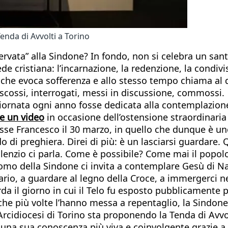
enda di Avvolti a Torino
ervata” alla Sindone? In fondo, non si celebra un sant
e cristiana: l’incarnazione, la redenzione, la condivi
 che evoca sofferenza e allo stesso tempo chiama al 
 scossi, interrogati, messi in discussione, commossi.
iornata ogni anno fosse dedicata alla contemplazion
te un video
in occasione dell’ostensione straordinari
sse Francesco il 30 marzo, in quello che dunque è uno
i preghiera. Direi di più: è un lasciarsi guardare. Qu
lenzio ci parla. Come è possibile? Come mai il popolo
Uomo della Sindone ci invita a contemplare Gesù di N
vario, a guardare al legno della Croce, a immergerci n
da il giorno in cui il Telo fu esposto pubblicamente p
e che più volte l’hanno messa a repentaglio, la Sindon
’Arcidiocesi di Torino sta proponendo la Tenda di Avvo
 una sua conoscenza più viva e coinvolgente grazie a 