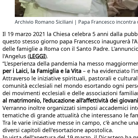
Archivio Romano Siciliani | Papa Francesco incontra 
Il 19 marzo 2021 la Chiesa celebra 5 anni dalla pubbli
questo stesso giorno papa Francesco inaugurerà l’An
delle famiglie a Roma con il Santo Padre. L'annunci
l'Angelus (
LEGGI
).
“L’esperienza della pandemia ha messo maggiormente
per i Laici, la Famiglia e la Vita
– e ha evidenziato l’i
Attraverso le iniziative spirituali, pastorali e cult
comunità ecclesiali nel mondo esortando ogni persona
dei movimenti ecclesiali e delle associazioni familia
al matrimonio, l’educazione all’affettività dei giovan
Verranno inoltre organizzati simposi accademici inte
tematiche di grande attualità che interessano le fam
Tra le varie iniziative messe in campo, c'è anche una 
diversi capitoli dell'esortazione apostolica.
In vista dell’apertura del 19 marzo, il Dicastero ha 