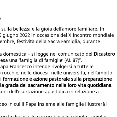
5
ulla bellezza e la gioia dell’amore familiare. In
26 giugno 2022 in occasione del X Incontro mondiale
embre, festività della Sacra Famiglia, durante
a domestica – si legge nel comunicato del
Dicastero
sa una ‘famiglia di famiglie’ (AL 87)”.
papa Francesco intende rivolgersi a tutte le
cchie, nelle diocesi, nelle università, nell’ambito
 di formazione e azione pastorale sulla preparazione
o la grazia del sacramento nella loro vita quotidiana
.
oni dell’esortazione apostolica in relazione a
eo in cui il Papa insieme alle famiglie illustrerà i
n le diocesi, le parrocchie e le singole famiglie,