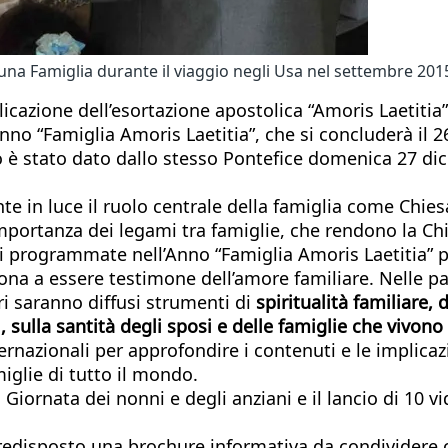
una Famiglia durante il viaggio negli Usa nel settembre 201
cazione dell’esortazione apostolica “Amoris Laetitia” s
no “Famiglia Amoris Laetitia”, che si concluderà il 
o è stato dato dallo stesso Pontefice domenica 27 dic
 in luce il ruolo centrale della famiglia come Chies
mportanza dei legami tra famiglie, che rendono la Chie
urali programmate nell’Anno “Famiglia Amoris Laetitia” 
 a essere testimone dell’amore familiare. Nelle parro
ri saranno diffusi strumenti di
spiritualità familiare,
i, sulla santità degli sposi e delle famiglie che vivon
rnazionali per approfondire i contenuti e le implicazi
iglie di tutto il mondo.
Giornata dei nonni e degli anziani e il lancio di 10 vid
predisposto una brochure informativa da condividere co