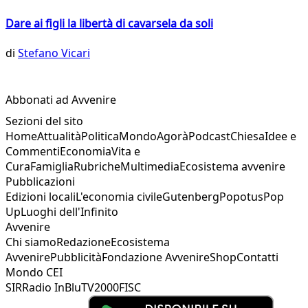
Dare ai figli la libertà di cavarsela da soli
di
Stefano Vicari
Abbonati ad Avvenire
Sezioni del sito
Home
Attualità
Politica
Mondo
Agorà
Podcast
Chiesa
Idee e
Commenti
Economia
Vita e
Cura
Famiglia
Rubriche
Multimedia
Ecosistema avvenire
Pubblicazioni
Edizioni locali
L'economia civile
Gutenberg
Popotus
Pop
Up
Luoghi dell'Infinito
Avvenire
Chi siamo
Redazione
Ecosistema
Avvenire
Pubblicità
Fondazione Avvenire
Shop
Contatti
Mondo CEI
SIR
Radio InBlu
TV2000
FISC