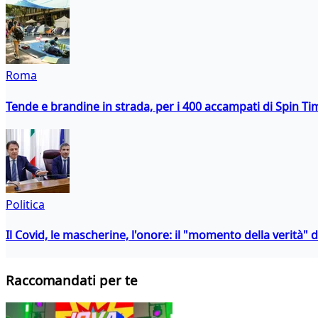
Roma
Tende e brandine in strada, per i 400 accampati di Spin T
Politica
Il Covid, le mascherine, l'onore: il "momento della verità" 
Raccomandati per te