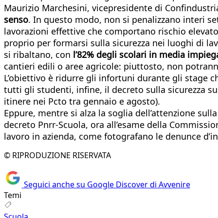
Maurizio Marchesini, vicepresidente di Confindustria 
senso
. In questo modo, non si penalizzano interi set
lavorazioni effettive che comportano rischio elevato»
proprio per formarsi sulla sicurezza nei luoghi di lav
si ribaltano, con
l’82% degli scolari in media impiega
cantieri edili o aree agricole: piuttosto, non potran
L’obiettivo è ridurre gli infortuni durante gli stage 
tutti gli studenti, infine, il decreto sulla sicurezza s
itinere nei Pcto tra gennaio e agosto).
Eppure, mentre si alza la soglia dell’attenzione sulla
decreto Pnrr-Scuola, ora all’esame della Commissione 
lavoro in azienda, come fotografano le denunce d’inf
© RIPRODUZIONE RISERVATA
Seguici anche su Google Discover di Avvenire
Temi
Scuola