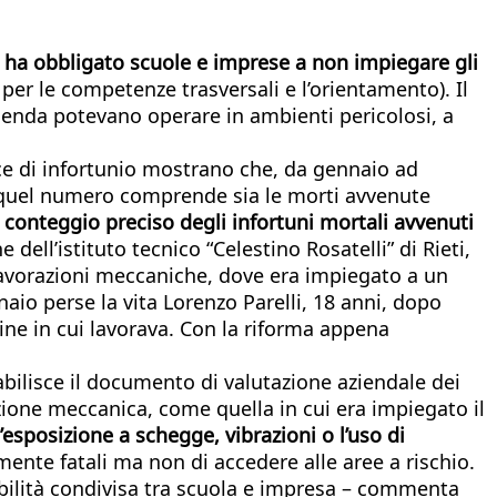
i
ha obbligato scuole e imprese a non impiegare gli
 per le competenze trasversali e l’orientamento). Il
azienda potevano operare in ambienti pericolosi, a
unce di infortunio mostrano che, da gennaio ad
Ma quel numero comprende sia le morti avvenute
 conteggio preciso degli infortuni mortali avvenuti
ell’istituto tecnico “Celestino Rosatelli” di Rieti,
 lavorazioni meccaniche, dove era impiegato a un
aio perse la vita Lorenzo Parelli, 18 anni, dopo
ine in cui lavorava. Con la riforma appena
tabilisce il documento di valutazione aziendale dei
zione meccanica, come quella in cui era impiegato il
posizione a schegge, vibrazioni o l’uso di
lmente fatali ma non di accedere alle aree a rischio.
abilità condivisa tra scuola e impresa – commenta