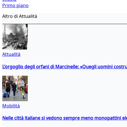
Primo piano
Altro di Attualità
Attualità
L’orgoglio degli orfani di Marcinelle: «Quegli uomini costr
Mobilità
Nelle città italiane si vedono sempre meno monopattini ele