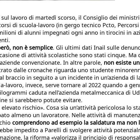
sul lavoro di martedì scorso, il Consiglio dei ministr
orsi di scuola-lavoro (in gergo tecnico Pcto, Percorsi
7 milioni di alunni impegnati ogni anno in tirocini in 
nti.
, però, non è semplice
. Gli ultimi dati Inail sulle den
occasione di attività scolastiche sono stati cinque. 
in aziende convenzionate. In altre parole,
non esiste un
strato dalle cronache riguarda uno studente minorenne d
al braccio in seguito a un incidente in un’azienda di
la-lavoro, invece, serve tornare al 2022 quando a genn
chilogrammi caduta nell’azienda metalmeccanica di Ud
dine si sarebbero potute evitare.
 elevato rischio». Cosa sia un’attività pericolosa lo s
upato almeno un lavoratore. Nelle attività di manuten
schio
comprendono ad esempio la saldatura ma non l’es
vrebbe impedito a Parelli di svolgere attività potenzia
zione, la riforma «valorizza il principio di respons