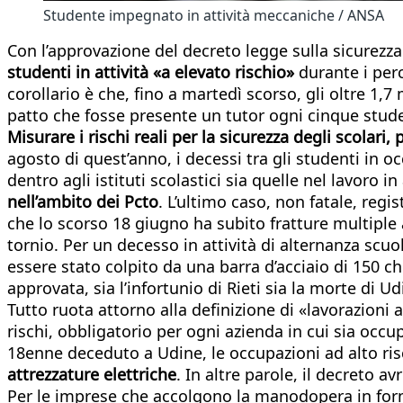
Studente impegnato in attività meccaniche / ANSA
Con l’approvazione del decreto legge sulla sicurezza 
studenti in attività «a elevato rischio»
durante i perc
corollario è che, fino a martedì scorso, gli oltre 1,
patto che fosse presente un tutor ogni cinque stude
Misurare i rischi reali per la sicurezza degli scolari
agosto di quest’anno, i decessi tra gli studenti in 
dentro agli istituti scolastici sia quelle nel lavoro 
nell’ambito dei Pcto
. L’ultimo caso, non fatale, regi
che lo scorso 18 giugno ha subito fratture multiple 
tornio. Per un decesso in attività di alternanza scuo
essere stato colpito da una barra d’acciaio di 150 
approvata, sia l’infortunio di Rieti sia la morte di U
Tutto ruota attorno alla definizione di «lavorazioni a
rischi, obbligatorio per ogni azienda in cui sia occ
18enne deceduto a Udine, le occupazioni ad alto ri
attrezzature elettriche
. In altre parole, il decreto a
Per le imprese che accolgono la manodopera in forma