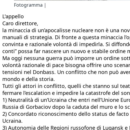
Fotogramma |
L'appello​
Caro direttore,
la minaccia di un’apocalisse nucleare non è una nov
manuali di strategia. Di fronte a questa minaccia 
convinta e razionale volontà di impedirla. Si diffond
conti” possa far nascere un nuovo e stabile ordine 
Ma oggi nessuna guerra può imporre un ordine sotto 
volontà razionale di pace bisogna offrire uno scenar
tensioni nel Donbass. Un conflitto che non può avere
mondo e della storia.
Tutti gli attori in conflitto, quelli che stanno sul 
fermare l’escalation e impedire la catastrofe del s
1) Neutralità di un’Ucraina che entri nell’Unione Eu
Russia di Gorbaciov dopo la caduta del muro e lo sc
2) Concordato riconoscimento dello status de facto 
Ucraina.
3) Autonomia delle Regioni russofone di Lugansk e D