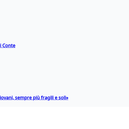
di Conte
ovani, sempre più fragili e soli»