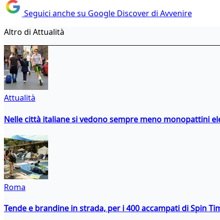
Seguici anche su Google Discover di Avvenire
Altro di Attualità
Attualità
Nelle città italiane si vedono sempre meno monopattini ele
Roma
Tende e brandine in strada, per i 400 accampati di Spin T