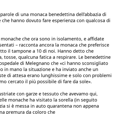
e parole di una monaca benedettina dell’abbazia di
ore che hanno dovuto fare esperienza con qualcosa di
e monache che ora sono in isolamento, e affidate
resentati – racconta ancora la monaca che preferisce
tto il tampone a 10 di noi. Hanno detto che
a, tosse, qualcuna fatica a respirare. Le benedettine
l’ospedale di Melegnano che «ci hanno sconsigliato
eso in mano la situazione e ha inviato anche un
liste di attesa erano lunghissime e solo con problemi
o cercato il più possibile di fare da sole».
dustriate con garze e tessuto che avevamo qui,
le monache ha visitato la sorella (in seguito
azia si è messa in auto quarantena non appena
sima premura da coloro che