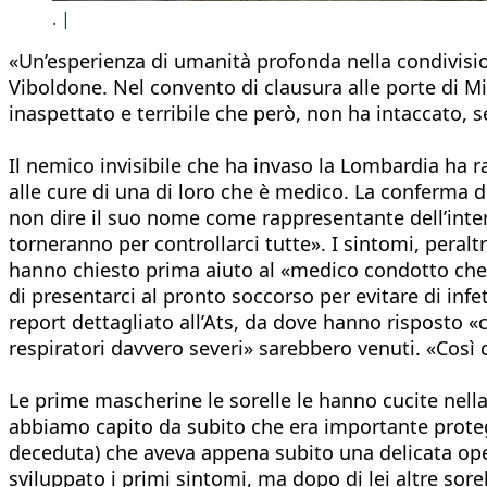
. |
«Un’esperienza di umanità profonda nella condivision
Viboldone. Nel convento di clausura alle porte di Mi
inaspettato e terribile che però, non ha intaccato, se
Il nemico invisibile che ha invaso la Lombardia ha
alle cure di una di loro che è medico. La conferma de
non dire il suo nome come rappresentante dell’inter
torneranno per controllarci tutte». I sintomi, peral
hanno chiesto prima aiuto al «medico condotto che 
di presentarci al pronto soccorso per evitare di inf
report dettagliato all’Ats, da dove hanno risposto «
respiratori davvero severi» sarebbero venuti. «Così c
Le prime mascherine le sorelle le hanno cucite nella
abbiamo capito da subito che era importante protegg
deceduta) che aveva appena subito una delicata ope
sviluppato i primi sintomi, ma dopo di lei altre sor