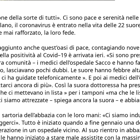
e della sorte di tutti». Ci sono pace e serenità nell
lano, il coronavirus è entrato nella vita delle 22 su
 mai rafforzato, la loro fede.
 raggiunto anche quest’oasi di pace, contagiando nov
lla positività al Covid–19 è arrivata ieri. «Si sono p
a comunità – i medici dell’ospedale Sacco e hanno fa
tro, lasciavano pochi dubbi. Le suore hanno febbre alt
ci ha guidate telefonicamente ». E poi ai medici del
ettarci ancora di più». Così la suora dottoressa ha pr
che ci mettevano in lista » per i tamponi «ma che le 
i siamo attrezzate – spiega ancora la suora – e abbiam
 sartoria dell’abbazia con le loro mani: «Ci siamo in
erci». Tutto è iniziato quando a fine gennaio una del
razione in un ospedale vicino. Al suo rientro in abb
elle hanno iniziato a stare male assistite con la mas