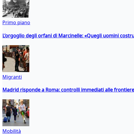
Primo piano
L’orgoglio degli orfani di Marcinelle: «Quegli uomini costr
Migranti
Madrid risponde a Roma: controlli immediati alle frontiere p
Mobilità