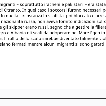
granti – soprattutto iracheni e pakistani – era stata
i Otranto. In quel caso i soccorsi furono necessari pe
In quella circostanza lo scafista, poi bloccato e arr
nazionalità russa, non aveva fornito indicazioni sull’
 gli skipper erano russi, segno che a gestire la fili
 e Albania gli scafi da adoperare nel Mare Egeo in d
ia. Il rollio dello scafo sarebbe diventato talmente v
siano fermati mentre alcuni migranti si sono gettati 