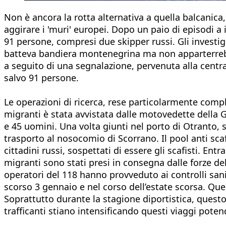
Non è ancora la rotta alternativa a quella balcanica,
aggirare i 'muri' europei. Dopo un paio di episodi a 
91 persone, compresi due skipper russi. Gli investiga
batteva bandiera montenegrina ma non apparterrebbe 
a seguito di una segnalazione, pervenuta alla centra
salvo 91 persone.
Le operazioni di ricerca, rese particolarmente compli
migranti è stata avvistata dalle motovedette della G
e 45 uomini. Una volta giunti nel porto di Otranto, s
trasporto al nosocomio di Scorrano. Il pool anti sca
cittadini russi, sospettati di essere gli scafisti. En
migranti sono stati presi in consegna dalle forze del
operatori del 118 hanno provveduto ai controlli sanit
scorso 3 gennaio e nel corso dell’estate scorsa. Que
Soprattutto durante la stagione diportistica, questo
trafficanti stiano intensificando questi viaggi poten