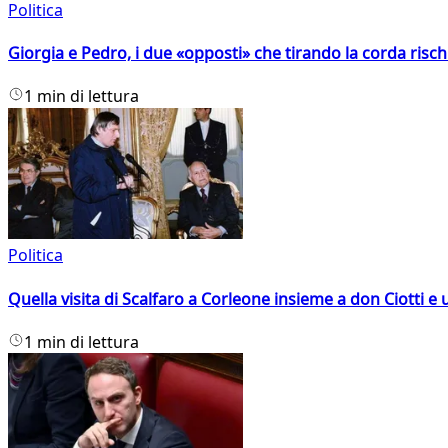
Politica
Giorgia e Pedro, i due «opposti» che tirando la corda risc
1 min di lettura
Politica
Quella visita di Scalfaro a Corleone insieme a don Ciotti e u
1 min di lettura