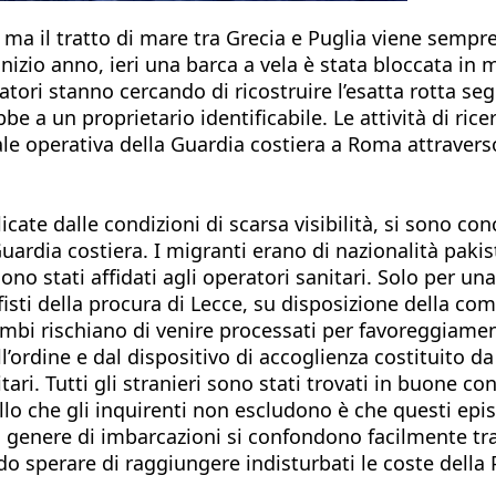
 ma il tratto di mare tra Grecia e Puglia viene sempre
inizio anno, ieri una barca a vela è stata bloccata in
tori stanno cercando di ricostruire l’esatta rotta segu
a un proprietario identificabile. Le attività di rice
le operativa della Guardia costiera a Roma attraverso 
cate dalle condizioni di scarsa visibilità, si sono co
uardia costiera. I migranti erano di nazionalità pakis
ono stati affidati agli operatori sanitari. Solo per u
fisti della procura di Lecce, su disposizione della co
trambi rischiano di venire processati per favoreggiament
l’ordine e dal dispositivo di accoglienza costituito da
ari. Tutti gli stranieri sono stati trovati in buone co
llo che gli inquirenti non escludono è che questi epi
 genere di imbarcazioni si confondono facilmente tra 
do sperare di raggiungere indisturbati le coste della 