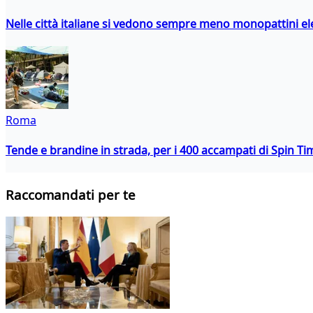
Nelle città italiane si vedono sempre meno monopattini ele
Roma
Tende e brandine in strada, per i 400 accampati di Spin T
Raccomandati per te