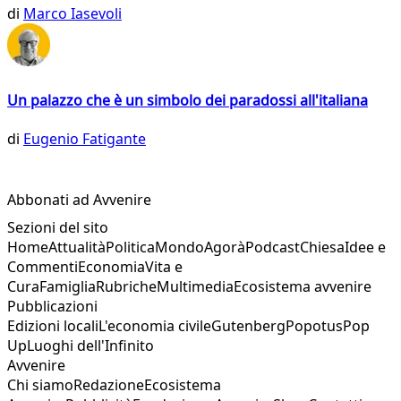
di
Marco Iasevoli
Un palazzo che è un simbolo dei paradossi all'italiana
di
Eugenio Fatigante
Abbonati ad Avvenire
Sezioni del sito
Home
Attualità
Politica
Mondo
Agorà
Podcast
Chiesa
Idee e
Commenti
Economia
Vita e
Cura
Famiglia
Rubriche
Multimedia
Ecosistema avvenire
Pubblicazioni
Edizioni locali
L'economia civile
Gutenberg
Popotus
Pop
Up
Luoghi dell'Infinito
Avvenire
Chi siamo
Redazione
Ecosistema