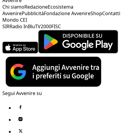
Avvenire
Chi siamo
Redazione
Ecosistema
Avvenire
Pubblicità
Fondazione Avvenire
Shop
Contatti
Mondo CEI
SIR
Radio InBlu
TV2000
FISC
Segui Avvenire su