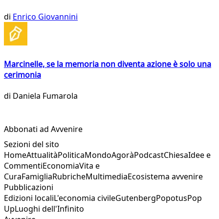
di
Enrico Giovannini
Marcinelle, se la memoria non diventa azione è solo una
cerimonia
di
Daniela Fumarola
Abbonati ad Avvenire
Sezioni del sito
Home
Attualità
Politica
Mondo
Agorà
Podcast
Chiesa
Idee e
Commenti
Economia
Vita e
Cura
Famiglia
Rubriche
Multimedia
Ecosistema avvenire
Pubblicazioni
Edizioni locali
L'economia civile
Gutenberg
Popotus
Pop
Up
Luoghi dell'Infinito