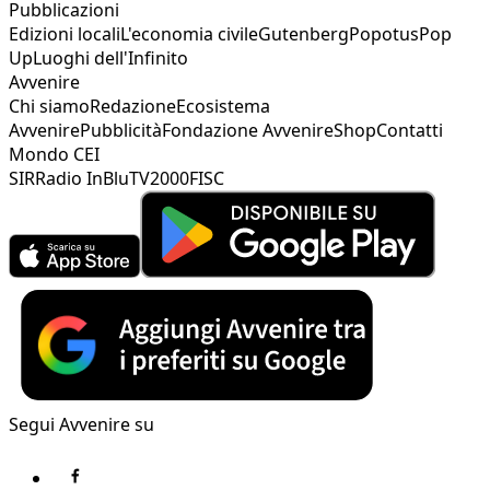
Pubblicazioni
Edizioni locali
L'economia civile
Gutenberg
Popotus
Pop
Up
Luoghi dell'Infinito
Avvenire
Chi siamo
Redazione
Ecosistema
Avvenire
Pubblicità
Fondazione Avvenire
Shop
Contatti
Mondo CEI
SIR
Radio InBlu
TV2000
FISC
Segui Avvenire su