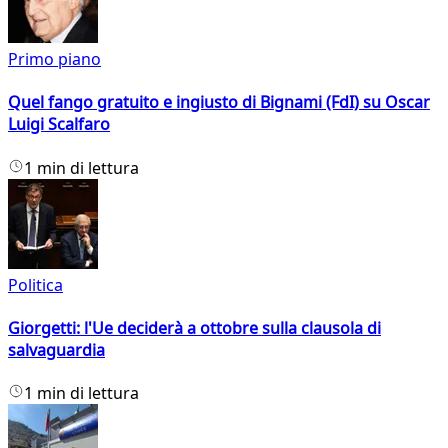
Primo piano
Quel fango gratuito e ingiusto di Bignami (FdI) su Oscar
Luigi Scalfaro
1 min di lettura
Politica
Giorgetti: l'Ue deciderà a ottobre sulla clausola di
salvaguardia
1 min di lettura