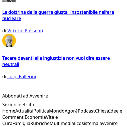
La dottrina della guerra giusta insostenibile nell’era
nucleare
di
Vittorio Possenti
Tacere davanti alle ingiustizie non vuol dire essere
neutrali
di
Luigi Ballerini
Abbonati ad Avvenire
Sezioni del sito
Home
Attualità
Politica
Mondo
Agorà
Podcast
Chiesa
Idee e
Commenti
Economia
Vita e
Cura
Famiglia
Rubriche
Multimedia
Ecosistema avvenire