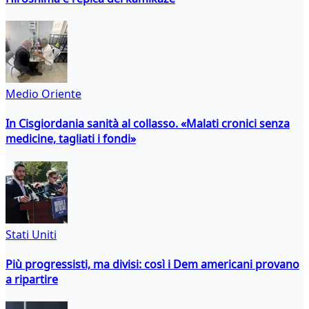
Medio Oriente
In Cisgiordania sanità al collasso. «Malati cronici senza
medicine, tagliati i fondi»
Stati Uniti
Più progressisti, ma divisi: così i Dem americani provano
a ripartire