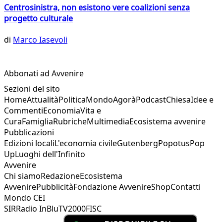
Centrosinistra, non esistono vere coalizioni senza
progetto culturale
di
Marco Iasevoli
Abbonati ad Avvenire
Sezioni del sito
Home
Attualità
Politica
Mondo
Agorà
Podcast
Chiesa
Idee e
Commenti
Economia
Vita e
Cura
Famiglia
Rubriche
Multimedia
Ecosistema avvenire
Pubblicazioni
Edizioni locali
L'economia civile
Gutenberg
Popotus
Pop
Up
Luoghi dell'Infinito
Avvenire
Chi siamo
Redazione
Ecosistema
Avvenire
Pubblicità
Fondazione Avvenire
Shop
Contatti
Mondo CEI
SIR
Radio InBlu
TV2000
FISC