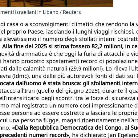
amenti israeliani in Libano / Reuters
i casa o a sconvolgimenti climatici che rendono la vita
l proprio Paese, lasciando i lunghi viaggi rischiosi, c
 elevatissimo il numero degli sfollati interni costretti
.
Alla fine del 2025 si stima fossero 82,2 milioni, in 
novità drammatica è che oggi la furia di attacchi e vi
itti hanno prodotto spostamenti record di popolazione (
ati dalle calamità naturali (29,9 milioni). Lo rileva l
evra (Idmc), una delle più autorevoli fonti di dati su
vocata dall’uomo è stata brusca: gli sfollamenti inter
tacco all’Iran (quello del giugno 2025), durante il qu
ll’intensificarsi degli scontri tra le forze di sicurez
mo mai registrato un numero così impressionante di 
esse persone ad essere costrette a lasciare le proprie
in cui una persona fugge, magari ripetutamente nell’ar
anno.
«Dalla Repubblica Democratica del Congo, al Suda
i precedenti numeri record»
, ha dichiarato Jan Egela