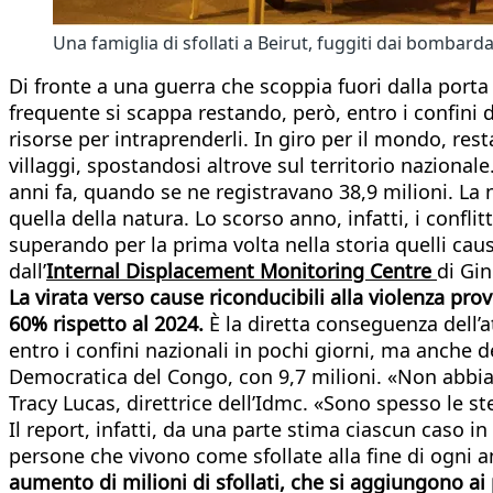
Una famiglia di sfollati a Beirut, fuggiti dai bombard
Di fronte a una guerra che scoppia fuori dalla porta d
frequente si scappa restando, però, entro i confini de
risorse per intraprenderli. In giro per il mondo, resta
villaggi, spostandosi altrove sul territorio nazionale
anni fa, quando se ne registravano 38,9 milioni. La 
quella della natura. Lo scorso anno, infatti, i confl
superando per la prima volta nella storia quelli caus
dall’
Internal Displacement Monitoring Centre
di Gin
La virata verso cause riconducibili alla violenza pro
60% rispetto al 2024.
È la diretta conseguenza dell’at
entro i confini nazionali in pochi giorni, ma anche de
Democratica del Congo, con 9,7 milioni. «Non abbia
Tracy Lucas, direttrice dell’Idmc. «Sono spesso le st
Il report, infatti, da una parte stima ciascun caso 
persone che vivono come sfollate alla fine di ogni 
aumento di milioni di sfollati, che si aggiungono a