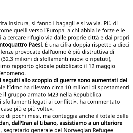
 insicura, si fanno i bagagli e si va via. Più di
ome quelli verso l’Europa, a chi abbia le forze e le
 a cercare rifugio via dalle proprie città e dai propri
centoquattro Paesi
. È una cifra doppia rispetto a dieci
olenze provocate dall’uomo è più distruttiva di
32,3 milioni di sfollamenti nuovi o ripetuti),
’ultimo rapporto globale pubblicato il 12 maggio
l fenomeno.
ni seguiti allo scoppio di guerre sono aumentati del
ale l’Idmc ha rilevato circa 10 milioni di spostamenti
za e il gruppo armato M23 nella Repubblica
sfollamenti legati ai conflitti», ha commentato
 case più e più volte».
co di pochi mesi, ma conteggia anche il totale delle
n, dall'Iran al Libano, assistiamo a un ulteriore
nd, segretario generale del Norwegian Refugee