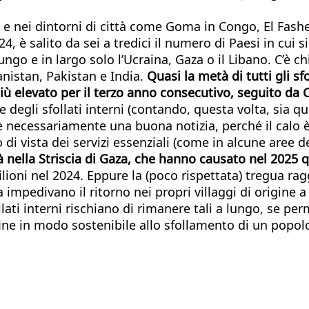
e e nei dintorni di città come Goma in Congo, El Fas
024, è salito da sei a tredici il numero di Paesi in cui s
go e in largo solo l’Ucraina, Gaza o il Libano. C’è chi 
nistan, Pakistan e India.
Quasi la metà di tutti gli sf
più elevato per il terzo anno consecutivo, seguito da
le degli sfollati interni (contando, questa volta, sia q
ecessariamente una buona notizia, perché il calo è 
di vista dei servizi essenziali (come in alcune aree de
ità nella Striscia di Gaza, che hanno causato nel 2025
milioni nel 2024. Eppure la (poco rispettata) tregua ra
a impedivano il ritorno nei propri villaggi di origine 
lati interni rischiano di rimanere tali a lungo, se p
ne in modo sostenibile allo sfollamento di un popolo