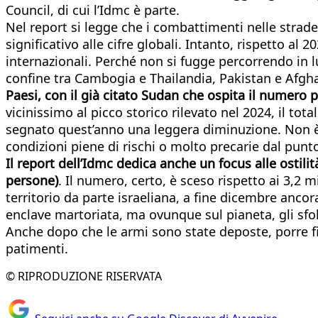
Council, di cui l’Idmc è parte.
Nel report si legge che i combattimenti nelle strad
significativo alle cifre globali. Intanto, rispetto al 2
internazionali. Perché non si fugge percorrendo in lun
confine tra Cambogia e Thailandia, Pakistan e Afgha
Paesi, con il già citato Sudan che ospita il numero 
vicinissimo al picco storico rilevato nel 2024, il tota
segnato quest’anno una leggera diminuzione. Non è n
condizioni piene di rischi o molto precarie dal punto 
Il report dell’Idmc dedica anche un focus alle ostil
persone)
. Il numero, certo, è sceso rispetto ai 3,2 
territorio da parte israeliana, a fine dicembre ancor
enclave martoriata, ma ovunque sul pianeta, gli sfol
Anche dopo che le armi sono state deposte, porre fi
patimenti.
© RIPRODUZIONE RISERVATA