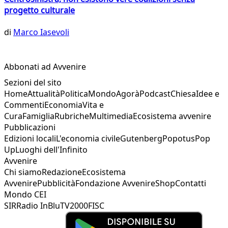
progetto culturale
di
Marco Iasevoli
Abbonati ad Avvenire
Sezioni del sito
Home
Attualità
Politica
Mondo
Agorà
Podcast
Chiesa
Idee e
Commenti
Economia
Vita e
Cura
Famiglia
Rubriche
Multimedia
Ecosistema avvenire
Pubblicazioni
Edizioni locali
L'economia civile
Gutenberg
Popotus
Pop
Up
Luoghi dell'Infinito
Avvenire
Chi siamo
Redazione
Ecosistema
Avvenire
Pubblicità
Fondazione Avvenire
Shop
Contatti
Mondo CEI
SIR
Radio InBlu
TV2000
FISC