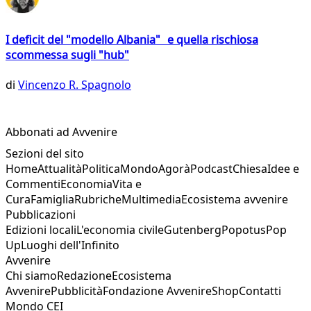
I deficit del "modello Albania" e quella rischiosa
scommessa sugli "hub"
di
Vincenzo R. Spagnolo
Abbonati ad Avvenire
Sezioni del sito
Home
Attualità
Politica
Mondo
Agorà
Podcast
Chiesa
Idee e
Commenti
Economia
Vita e
Cura
Famiglia
Rubriche
Multimedia
Ecosistema avvenire
Pubblicazioni
Edizioni locali
L'economia civile
Gutenberg
Popotus
Pop
Up
Luoghi dell'Infinito
Avvenire
Chi siamo
Redazione
Ecosistema
Avvenire
Pubblicità
Fondazione Avvenire
Shop
Contatti
Mondo CEI