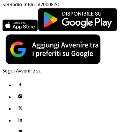
SIR
Radio InBlu
TV2000
FISC
Segui Avvenire su