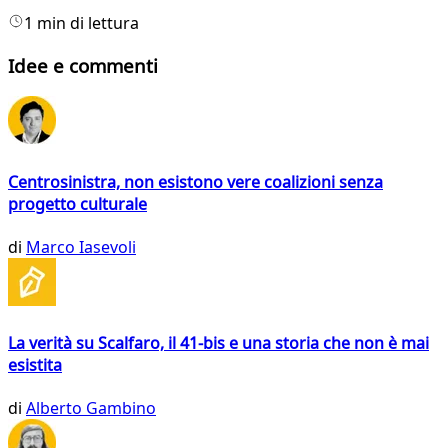
1 min di lettura
Idee e commenti
Centrosinistra, non esistono vere coalizioni senza
progetto culturale
di
Marco Iasevoli
La verità su Scalfaro, il 41-bis e una storia che non è mai
esistita
di
Alberto Gambino