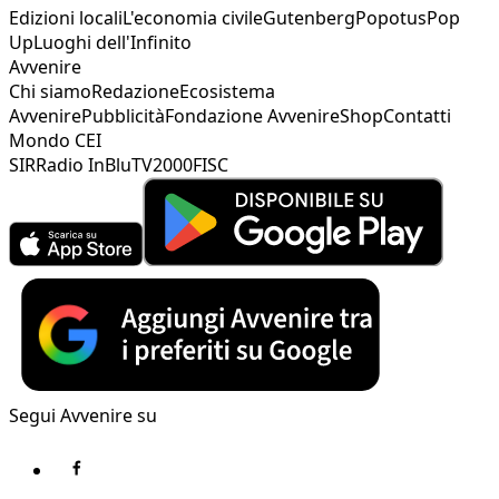
Edizioni locali
L'economia civile
Gutenberg
Popotus
Pop
Up
Luoghi dell'Infinito
Avvenire
Chi siamo
Redazione
Ecosistema
Avvenire
Pubblicità
Fondazione Avvenire
Shop
Contatti
Mondo CEI
SIR
Radio InBlu
TV2000
FISC
Segui Avvenire su