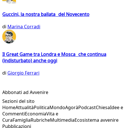
Guccini, la nostra ballata del Novecento
di
Marina Corradi
Il Great Game tra Londra e Mosca che continua
(indisturbato) anche oggi
di
Giorgio Ferrari
Abbonati ad Avvenire
Sezioni del sito
Home
Attualità
Politica
Mondo
Agorà
Podcast
Chiesa
Idee e
Commenti
Economia
Vita e
Cura
Famiglia
Rubriche
Multimedia
Ecosistema avvenire
Pubblicazioni