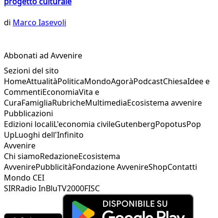
progetto culturale
di
Marco Iasevoli
Abbonati ad Avvenire
Sezioni del sito
Home
Attualità
Politica
Mondo
Agorà
Podcast
Chiesa
Idee e
Commenti
Economia
Vita e
Cura
Famiglia
Rubriche
Multimedia
Ecosistema avvenire
Pubblicazioni
Edizioni locali
L'economia civile
Gutenberg
Popotus
Pop
Up
Luoghi dell'Infinito
Avvenire
Chi siamo
Redazione
Ecosistema
Avvenire
Pubblicità
Fondazione Avvenire
Shop
Contatti
Mondo CEI
SIR
Radio InBlu
TV2000
FISC