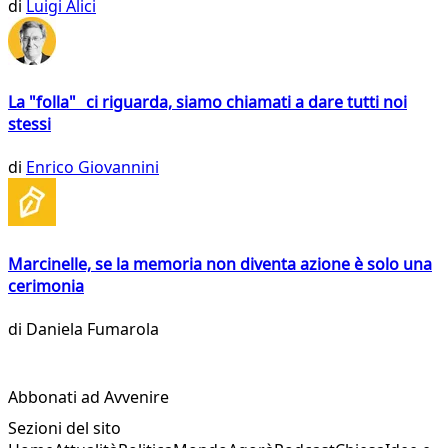
di
Luigi Alici
La "folla" ci riguarda, siamo chiamati a dare tutti noi
stessi
di
Enrico Giovannini
Marcinelle, se la memoria non diventa azione è solo una
cerimonia
di
Daniela Fumarola
Abbonati ad Avvenire
Sezioni del sito