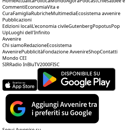
Home
Attualità
Politica
Mondo
Agorà
Podcast
Chiesa
Idee e
Commenti
Economia
Vita e
Cura
Famiglia
Rubriche
Multimedia
Ecosistema avvenire
Pubblicazioni
Edizioni locali
L'economia civile
Gutenberg
Popotus
Pop
Up
Luoghi dell'Infinito
Avvenire
Chi siamo
Redazione
Ecosistema
Avvenire
Pubblicità
Fondazione Avvenire
Shop
Contatti
Mondo CEI
SIR
Radio InBlu
TV2000
FISC
Segui Avvenire su