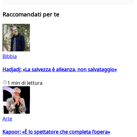
Raccomandati per te
Bibbia
Hadjadj: «La salvezza è alleanza, non salvataggio»
1 min di lettura
Arte
Kapoor: «È lo spettatore che completa l’opera»