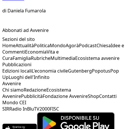
di
Daniela Fumarola
Abbonati ad Avvenire
Sezioni del sito
Home
Attualità
Politica
Mondo
Agorà
Podcast
Chiesa
Idee e
Commenti
Economia
Vita e
Cura
Famiglia
Rubriche
Multimedia
Ecosistema avvenire
Pubblicazioni
Edizioni locali
L'economia civile
Gutenberg
Popotus
Pop
Up
Luoghi dell'Infinito
Avvenire
Chi siamo
Redazione
Ecosistema
Avvenire
Pubblicità
Fondazione Avvenire
Shop
Contatti
Mondo CEI
SIR
Radio InBlu
TV2000
FISC