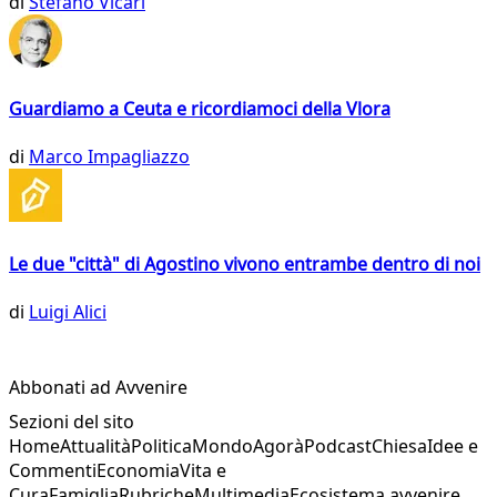
di
Stefano Vicari
Guardiamo a Ceuta e ricordiamoci della Vlora
di
Marco Impagliazzo
Le due "città" di Agostino vivono entrambe dentro di noi
di
Luigi Alici
Abbonati ad Avvenire
Sezioni del sito
Home
Attualità
Politica
Mondo
Agorà
Podcast
Chiesa
Idee e
Commenti
Economia
Vita e
Cura
Famiglia
Rubriche
Multimedia
Ecosistema avvenire