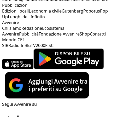
Pubblicazioni
Edizioni locali
L'economia civile
Gutenberg
Popotus
Pop
Up
Luoghi dell'Infinito
Avvenire
Chi siamo
Redazione
Ecosistema
Avvenire
Pubblicità
Fondazione Avvenire
Shop
Contatti
Mondo CEI
SIR
Radio InBlu
TV2000
FISC
Segui Avvenire su