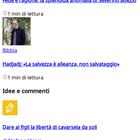
Fede e ragione, la splendida anomalia di Severino Boezio
1 min di lettura
Bibbia
Hadjadj: «La salvezza è alleanza, non salvataggio»
1 min di lettura
Idee e commenti
Dare ai figli la libertà di cavarsela da soli