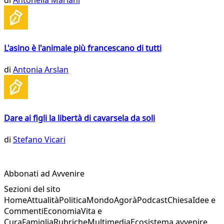
L'asino è l'animale più francescano di tutti
di
Antonia Arslan
Dare ai figli la libertà di cavarsela da soli
di
Stefano Vicari
Abbonati ad Avvenire
Sezioni del sito
Home
Attualità
Politica
Mondo
Agorà
Podcast
Chiesa
Idee e
Commenti
Economia
Vita e
Cura
Famiglia
Rubriche
Multimedia
Ecosistema avvenire