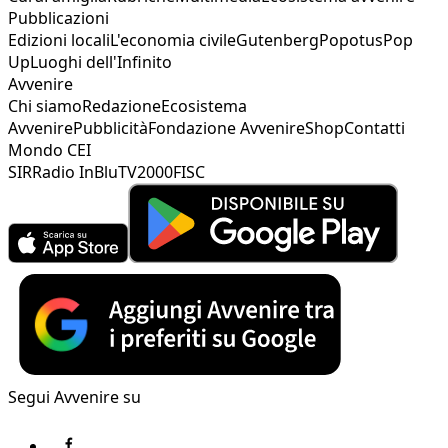
Pubblicazioni
Edizioni locali
L'economia civile
Gutenberg
Popotus
Pop
Up
Luoghi dell'Infinito
Avvenire
Chi siamo
Redazione
Ecosistema
Avvenire
Pubblicità
Fondazione Avvenire
Shop
Contatti
Mondo CEI
SIR
Radio InBlu
TV2000
FISC
Segui Avvenire su