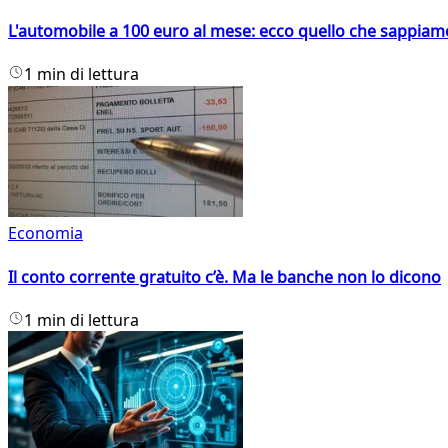
L'automobile a 100 euro al mese: ecco quello che sappiam
1 min di lettura
Economia
Il conto corrente gratuito c’è. Ma le banche non lo dicono
1 min di lettura