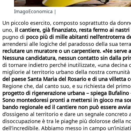
ImagoEconomica |
Un piccolo esercito, composto soprattutto da donne,
uno,
il cantiere, già finanziato, resta fermo ai nastri
pugno di
poco più di mille abitanti nell’entroterra d
arrendersi alle logiche del paradosso della sua terr
reclutare un muratore o un carpentiere. «Ne serve a
Nessuna candidatura, nessun contatto sin dalla pri
di tornare indietro perché inutilizzate, «una decina 
migliorie al territorio urbano della nostra comunità 
del paese Santa Maria del Rosario e di una villetta 
Regione che, dal canto suo, e su richiesta del prim
progetto di rigenerazione urbana – spiega Bufalino –
Sono montedoresi pronti a mettersi in gioco ma son
bando regionale ed il cantiere non può essere avvia
d’ossigeno al territorio e dare un segnale concreto a
disoccupazione è tra le piaghe più dolorose della no
dell’incredibile. Abbiamo messo in campo un’iniziativ