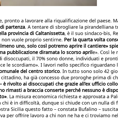
 pronto a lavorare alla riqualificazione del paese. 
 di partenza
. A tentare di sbrogliare la pirandelliana 
ella provincia di Caltanissetta
, è il suo sindaco-bis, 
a non vuole proprio sentirne.
Per la quarta volta cons
lmeno uno, solo così potremo aprire il cantiere» spie
ma pubblicazione diramata lo scorso april
e». Così le
di disoccupati, il 70% sono donne, individuati e pront
ce le scordiamo». I lavori nello specifico riguardano 
comunale del centro storico
. In tutto sono solo 42 gio
o cittadino, ha già concesso due proroghe prima di c
 è rivolto ai disoccupati che grazie all’ex ufficio co
o rimasti a braccia conserte perché nessuno è dispos
to»
. La misura economica richiesta e approvata a Pa
 chi è in difficoltà, dunque si chiude con un nulla di
stra Sicilia questo fatto – constata Bufalino – suscit
a per offrire lavoro a chi non ne ha e ci troviamo nel