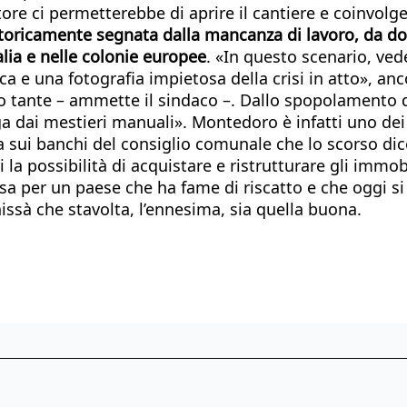
e ci permetterebbe di aprire il cantiere e coinvolger
oricamente segnata dalla mancanza di lavoro, da dove
alia e nelle colonie europee
. «In questo scenario, ve
a e una fotografia impietosa della crisi in atto», anco
tante – ammette il sindaco –. Dallo spopolamento del
 dai mestieri manuali». Montedoro è infatti uno dei co
 sui banchi del consiglio comunale che lo scorso di
i la possibilità di acquistare e ristrutturare gli immo
a per un paese che ha fame di riscatto e che oggi si 
issà che stavolta, l’ennesima, sia quella buona.