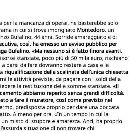
Ma per la mancanza di operai, ne basterebbe solo
trama in cui si trova imbrigliato
Montedoro
, un
Renzo Bufalino, 44 anni. Sorride amareggiato e di
ecutiva, così, ha emesso un avviso pubblico per
ga Bufalino. «Ma nessuno si è fatto finora avanti.
 risorse stanziate, poco più di 50 mila euro, rischiano
i a darsi da fare dovranno restare a casa e le
la
riqualificazione della scalinata dell’unica chiesetta
rni le attività previste, da pagare con i soldi della
hiedere la restituzione delle somme stanziate.
«Il
llocamento abbiamo reperito senza grandi difficoltà.
to a fare il muratore, così come previsto nel
lermo, predisposta proprio per dare una boccata
 fatto. Almeno per ora. «In un tempo in cui la
a un misto di stupore e amarezza. Anzi, ha proprio
l’assurda situazione di non trovare chi