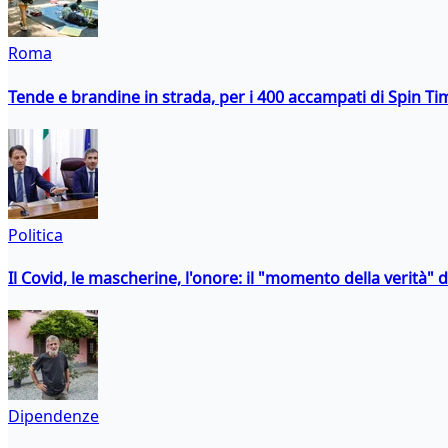
Roma
Tende e brandine in strada, per i 400 accampati di Spin T
Politica
Il Covid, le mascherine, l'onore: il "momento della verità" 
Dipendenze